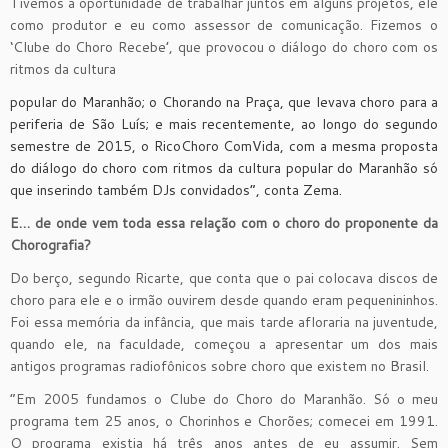
Tivemos a oportunidade de trabalhar juntos em alguns projetos, ele
como produtor e eu como assessor de comunicação. Fizemos o
‘Clube do Choro Recebe’, que provocou o diálogo do choro com os
ritmos da cultura
popular do Maranhão; o Chorando na Praça, que levava choro para a
periferia de São Luís; e mais recentemente, ao longo do segundo
semestre de 2015, o RicoChoro ComVida, com a mesma proposta
do diálogo do choro com ritmos da cultura popular do Maranhão só
que inserindo também DJs convidados”, conta Zema.
E… de onde vem toda essa relação com o choro do proponente da
Chorografia?
Do berço, segundo Ricarte, que conta que o pai colocava discos de
choro para ele e o irmão ouvirem desde quando eram pequenininhos.
Foi essa memória da infância, que mais tarde afloraria na juventude,
quando ele, na faculdade, começou a apresentar um dos mais
antigos programas radiofônicos sobre choro que existem no Brasil.
“Em 2005 fundamos o Clube do Choro do Maranhão. Só o meu
programa tem 25 anos, o Chorinhos e Chorões; comecei em 1991.
O programa existia há três anos antes de eu assumir. Sem