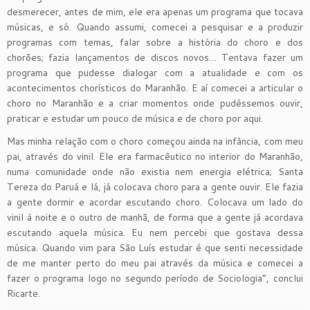
desmerecer, antes de mim, ele era apenas um programa que tocava
músicas, e só. Quando assumi, comecei a pesquisar e a produzir
programas com temas, falar sobre a história do choro e dos
chorões; fazia lançamentos de discos novos… Tentava fazer um
programa que pudesse dialogar com a atualidade e com os
acontecimentos chorísticos do Maranhão. E aí comecei a articular o
choro no Maranhão e a criar momentos onde pudéssemos ouvir,
praticar e estudar um pouco de música e de choro por aqui.
Mas minha relação com o choro começou ainda na infância, com meu
pai, através do vinil. Ele era farmacêutico no interior do Maranhão,
numa comunidade onde não existia nem energia elétrica; Santa
Tereza do Paruá e lá, já colocava choro para a gente ouvir. Ele fazia
a gente dormir e acordar escutando choro. Colocava um lado do
vinil à noite e o outro de manhã, de forma que a gente já acordava
escutando aquela música. Eu nem percebi que gostava dessa
música. Quando vim para São Luís estudar é que senti necessidade
de me manter perto do meu pai através da música e comecei a
fazer o programa logo no segundo período de Sociologia”, conclui
Ricarte.