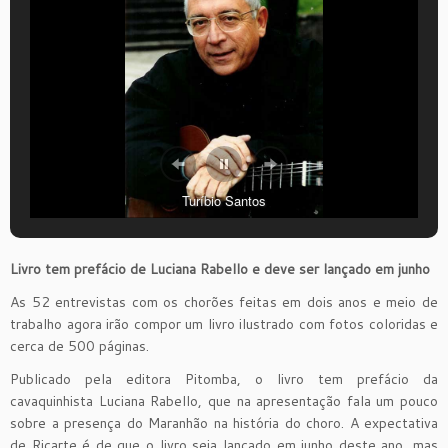
Turíbio Santos
Livro tem prefácio de Luciana Rabello e deve ser lançado em junho
As 52 entrevistas com os chorões feitas em dois anos e meio de
trabalho agora irão compor um livro ilustrado com fotos coloridas e
cerca de 500 páginas.
Publicado pela editora Pitomba, o livro tem prefácio da
cavaquinhista Luciana Rabello, que na apresentação fala um pouco
sobre a presença do Maranhão na história do choro. A expectativa
de Ricarte é de que o livro seja lançado em junho deste ano, mas