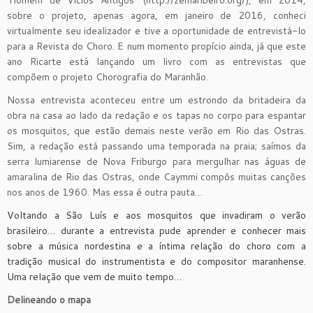
‘Homem de Vícios Antigos’ (http://zemaribeiro.org/), em 2014,
sobre o projeto, apenas agora, em janeiro de 2016, conheci
virtualmente seu idealizador e tive a oportunidade de entrevistá-lo
para a Revista do Choro. E num momento propício ainda, já que este
ano Ricarte está lançando um livro com as entrevistas que
compõem o projeto Chorografia do Maranhão.
Nossa entrevista aconteceu entre um estrondo da britadeira da
obra na casa ao lado da redação e os tapas no corpo para espantar
os mosquitos, que estão demais neste verão em Rio das Ostras.
Sim, a redação está passando uma temporada na praia; saímos da
serra lumiarense de Nova Friburgo para mergulhar nas águas de
amaralina de Rio das Ostras, onde Caymmi compôs muitas canções
nos anos de 1960. Mas essa é outra pauta…
Voltando a São Luís e aos mosquitos que invadiram o verão
brasileiro… durante a entrevista pude aprender e conhecer mais
sobre a música nordestina e a íntima relação do choro com a
tradição musical do instrumentista e do compositor maranhense.
Uma relação que vem de muito tempo…
Delineando o mapa