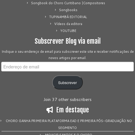
Songbook do Choro Curitibano |Compositores
Songbooks
TUPINAMBÁ EDITORIAL
Vídeos da editora
YOUTUBE
Subscrever Blog via email
Indique o seu endereço de email para subscrever este site e receber notificações de
novos artigos por email.
Endereço
de
email
Subscrever
Join 37 other subscribers
Em destaque
CHORO GANHA PRIMEIRA PLATAFORMA EAD E PRIMEIRA PÓS-GRADUAÇÃO NO
SEGMENTO
MOACIR SANTOS E O CHORO