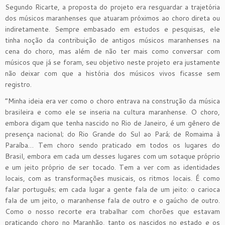
Segundo Ricarte, a proposta do projeto era resguardar a trajetória
dos músicos maranhenses que atuaram próximos ao choro direta ou
indiretamente. Sempre embasado em estudos e pesquisas, ele
tinha noção da contribuição de antigos músicos maranhenses na
cena do choro, mas além de não ter mais como conversar com
músicos que já se foram, seu objetivo neste projeto era justamente
não deixar com que a história dos músicos vivos ficasse sem
registro.
“Minha ideia era ver como o choro entrava na construção da música
brasileira e como ele se inseria na cultura maranhense. O choro,
embora digam que tenha nascido no Rio de Janeiro, é um gênero de
presença nacional; do Rio Grande do Sul ao Pará; de Romaima à
Paraíba… Tem choro sendo praticado em todos os lugares do
Brasil, embora em cada um desses lugares com um sotaque próprio
e um jeito próprio de ser tocado. Tem a ver com as identidades
locais, com as transformações musicais, os ritmos locais. É como
falar português; em cada lugar a gente fala de um jeito: o carioca
fala de um jeito, o maranhense fala de outro e o gaúcho de outro.
Como o nosso recorte era trabalhar com chorões que estavam
praticando choro no Maranhão, tanto os nascidos no estado e os