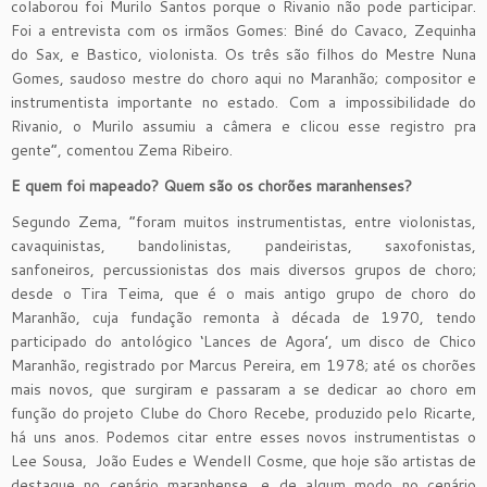
colaborou foi Murilo Santos porque o Rivanio não pode participar.
Foi a entrevista com os irmãos Gomes: Biné do Cavaco, Zequinha
do Sax, e Bastico, violonista. Os três são filhos do Mestre Nuna
Gomes, saudoso mestre do choro aqui no Maranhão; compositor e
instrumentista importante no estado. Com a impossibilidade do
Rivanio, o Murilo assumiu a câmera e clicou esse registro pra
gente”, comentou Zema Ribeiro.
E quem foi mapeado? Quem são os chorões maranhenses?
Segundo Zema, “foram muitos instrumentistas, entre violonistas,
cavaquinistas, bandolinistas, pandeiristas, saxofonistas,
sanfoneiros, percussionistas dos mais diversos grupos de choro;
desde o Tira Teima, que é o mais antigo grupo de choro do
Maranhão, cuja fundação remonta à década de 1970, tendo
participado do antológico ‘Lances de Agora’, um disco de Chico
Maranhão, registrado por Marcus Pereira, em 1978; até os chorões
mais novos, que surgiram e passaram a se dedicar ao choro em
função do projeto Clube do Choro Recebe, produzido pelo Ricarte,
há uns anos. Podemos citar entre esses novos instrumentistas o
Lee Sousa, João Eudes e Wendell Cosme, que hoje são artistas de
destaque no cenário maranhense, e de algum modo no cenário