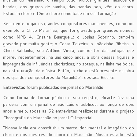
bandas, dos grupos de samba, das bandas pop, vêm do choro.
Estudam choro e têm o choro como base em sua formação.
Se a gente pegar os grandes compositores maranhenses, como por
exemplo o Chico Maranhão, que foi gravado por grandes nomes,
como MPB 4, Cristina Buarque…; o Josias Sobrinho, também
gravado por muita gente; o Cesar Teixeira; o Joãozinho Ribeiro; o
Chico Saldanha, seu Antônio Vieira, compositor das antigas que
morreu recentemente, há uns cinco anos, a obra dessas figuras é
impregnada de influências chorísticas; no sotaque, na linha melódica,
na estruturação da música. Então, o choro está presente na obra
dos grandes compositores do Maranhão”, destaca Ricarte.
Entrevistas foram publicadas em jornal do Maranhão
Como forma de tornar público o seu registro, Ricarte fez uma
parceria com um jornal de São Luís e publicou, ao longo de dois
anos e meio, todas as 52 entrevistas realizadas durante o projeto
Chorografia do Maranhão no jornal O Imparcial.
“Nossa ideia era constituir um marco documental e imagético do
choro e dos mestres do choro do Maranhão. Nosso estado está