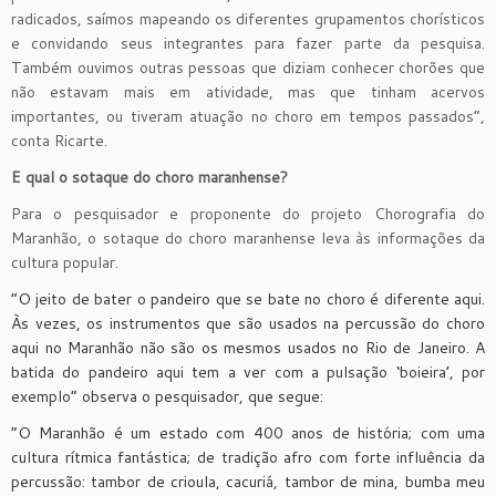
radicados, saímos mapeando os diferentes grupamentos chorísticos
e convidando seus integrantes para fazer parte da pesquisa.
Também ouvimos outras pessoas que diziam conhecer chorões que
não estavam mais em atividade, mas que tinham acervos
importantes, ou tiveram atuação no choro em tempos passados”,
conta Ricarte.
E qual o sotaque do choro maranhense?
Para o pesquisador e proponente do projeto Chorografia do
Maranhão, o sotaque do choro maranhense leva às informações da
cultura popular.
“O jeito de bater o pandeiro que se bate no choro é diferente aqui.
Às vezes, os instrumentos que são usados na percussão do choro
aqui no Maranhão não são os mesmos usados no Rio de Janeiro. A
batida do pandeiro aqui tem a ver com a pulsação ‘boieira’, por
exemplo” observa o pesquisador, que segue:
“O Maranhão é um estado com 400 anos de história; com uma
cultura rítmica fantástica; de tradição afro com forte influência da
percussão: tambor de crioula, cacuriá, tambor de mina, bumba meu