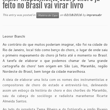
feito no Brasil vai virar livro
This entry was posted in
on
02/18/2016
by
imprensabr
Matéria de Capa
Leonor Bianchi
Ao contrário do que muitos poderiam imaginar, não foi na cidade do
Rio de Janeiro, local tido como berço do choro, o lugar de onde saiu
o primeiro mapeamento do choro já feito até o momento no Brasil.
A tarefa de elaborar o que podemos chamar de ‘uma grande
cartografia do choro’ tem origem em São Luis, Maranhão, região
Nordeste do Brasil, bem longe da cidade maravilhosa.
A ideia de elaborar uma lista com os nomes dos instrumentistas e
compositores de choro do estado e entrevistá-los, delineando
assim um esboço da história do choro e dos chorões do Maranhão,
saiu da cabeça do sociólogo e radialista maranhense Ricarte
Almeida Santos.
Ao lado do jornalista Zema Ribeiro e do fotógrafo e irmão Rivanio