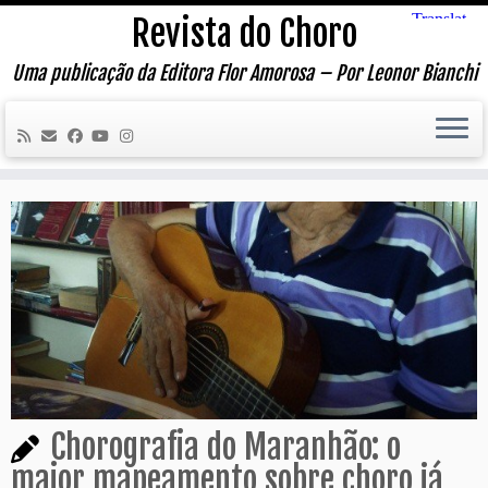
Skip
Revista do Choro
to
content
Uma publicação da Editora Flor Amorosa – Por Leonor Bianchi
Chorografia do Maranhão: o
maior mapeamento sobre choro já