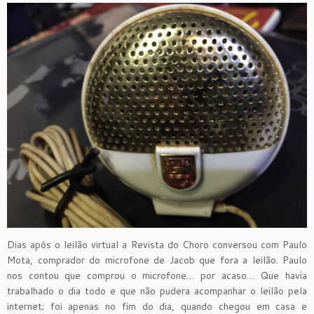
Dias após o leilão virtual a Revista do Choro conversou com Paulo
Mota, comprador do microfone de Jacob que fora a leilão. Paulo
nos contou que comprou o microfone… por acaso… Que havia
trabalhado o dia todo e que não pudera acompanhar o leilão pela
internet; foi apenas no fim do dia, quando chegou em casa e