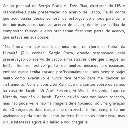
Amigo pessoal de Sergio Prata e Déo Rian, diretores do IJB e
responsáveis pela preservação do acervo de Jacob, Paulo conta
que acompanha ‘desde sempre’ os esforços de ambos para dar o
destino mais apropriado ao acervo de Jacob, desde que a filha do
compositor faleceu e eles precisaram ficar com parte do acervo,
que estava em sua posse.
“Na época em que acontecia uma roda de choro na Cobal da
Humaitá (RJ), conheci Sergio Prata, grande responsável pela
preservação do acervo de Jacob e foi através dele que cheguei ao
leilão. Sempre estive perto de muitos músicos profissionais,
embora nunca tenha tocado profissionalmente, pois sempre viajei
muito como executivo e nunca tive tempo para me dedicar ao
instrumento. Convivi com Déo Rian, que me contou sobre os saraus
na casa de Jacob… Vi Abel Ferreira, vi Waldir Azevedo, Luperce
Miranda, mas não vi Jacob. Tenho paixão para ver Jacob tocando,
mas não pude ver e não há imagens dele tocando, só uma gravação
de 20 segundos dele dando uma entrevista. Enfim, sempre fui um
apaixonado pela obra de Jacob poderia falar horas sobre isso, mas
o que interessa agora é o leilão e vou chegar lá.