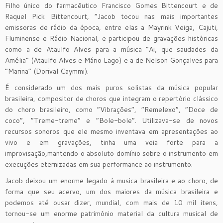
Filho único do farmacêutico Francisco Gomes Bittencourt e de
Raquel Pick Bittencourt, “Jacob tocou nas mais importantes
emissoras de rádio da época, entre elas a Mayrink Veiga, Cajuti,
Fluminense e Rádio Nacional, e participou de gravações históricas
como a de Ataulfo Alves para a música “Ai, que saudades da
Amélia” (Ataulfo Alves e Mário Lago) e a de Nelson Gonçalves para
“Marina” (Dorival Caymmi).
É considerado um dos mais puros solistas da música popular
brasileira, compositor de choros que integram o repertório clássico
do choro brasileiro, como “Vibrações”, “Remelexo”, “Doce de
coco”, “Treme-treme” e “Bole-bole”. Utilizava-se de novos
recursos sonoros que ele mesmo inventava em apresentações ao
vivo e em gravações, tinha uma veia forte para a
improvisação,mantendo o absoluto domínio sobre o instrumento em
execuções eternizadas em sua performance ao instrumento.
Jacob deixou um enorme legado à musica brasileira e ao choro, de
forma que seu acervo, um dos maiores da música brasileira e
podemos até ousar dizer, mundial, com mais de 10 mil itens,
tornou-se um enorme patrimônio material da cultura musical de