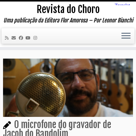
Skip
Revista do Choro
to
content
Uma publicação da Editora Flor Amorosa – Por Leonor Bianchi
O microfone do gravador de
Jacob do Bandolim