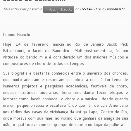
This entry was posted in
on
02/14/2016
by
imprensabr
Artigos
Especial
Leonor Bianchi
Hoje, 14 de fevereiro, nascia no Rio de Janeiro Jacob Pick
Bittencourt, o Jacob do Bandolim. Multi-instrumentista, foi um
virtuose do bandolim e é considerado um dos maiores músicos e
compositores de choro de todos os tempos.
Sua biografia é bastante conhecida entre o universo dos chorões,
que muito admiram e respeitam sua obra, a qual já foi tema de
inúmeros projetos e pesquisas acadêmicas, festivais de choro,
ensaios literários, biografias. Seria redundante tecer elogios e
lembrar como Jacob conheceu o choro e a música… desde quando
era um pequeno rapaz e escutava ‘É do que há’, de Luis Americano
nos rádios das casas da vizinhança da antiga Lapa, Centro do Rio,
onde morava com sua mãe, ao violino que ganhara da amiga de sua
mãe, o qual tocava com um grampo de cabelo no lugar da palheta…