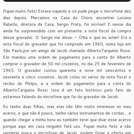
Fiquei muito feliz! Estava viajando e só pude pegar o microfone dez
dias depois. Marcamos na Casa do Choro; encontrei Luciana
Rabello, diretora da Casa; Sergio Prata, foi incrível! E nesse dia
ainda fui surpreendido com um presente: a nota fiscal da compra
desse gravador. O Sergio me disse: – Olha o que eu achei! Era a
nota fiscal do gravador que foi comprado em 1960, numa loja em
São Paulo,por um amigo de Jacob chamado AlbertoTarquinio Rossi.
Ele mandou uma ordem de pagamento para a conta do Alberto
comprar o gravador de 50 mil cruzeiros, no dia 25 de fevereiro de
1965. O gravador custou quarenta e nove mil seiscentos e
sessenta e cinco cruzeiros. Jacob colou no verso da nota fiscal o
recibo da Philips, e a ordem de pagamento para a conta do
AlbertoTarquinio Rossi. Isso é um fato histórico pelo fato de
estarmos falando do microfone que foi do gravador de Jacob.
Eu tenho duas filhas, mas elas não têm muito interesse no meu
acervo, e que não é pouco, tenho vários instrumentos de cordas… e
quando chegar a minha hora eu também terei que doar esse acervo
porque aqui em casa ninguém fará uso. Fiquei muito feliz e não
venderei nunca o microfone de Jacob, podem fazer a oferta em