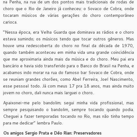
na Penha, na rua de um dos pontos mais tradicionais de rodas de
choro que o Rio de Janeiro já conheceu: o Sovaco de Cobra, onde
tocaram músicos de várias gerações do choro contemporâneo
carioca.
“Nessa época, era Velha Guarda que dominava as rádios e o choro
estava sumindo; os músicos tendo que tocar outros gêneros. Mas
houve uma redescoberta do choro no final da década de 1970,
quando também aconteceu em minha vida uma grande coincidência
que me aproximaria ainda mais da música e do choro. Meu pai era
bancário e havia sido transferido para o Banco do Brasil na Penha, e
acabamos indo morar na rua do famoso bar Sovaco de Cobra, onde
se reuniam grandes chorões, como Abel Ferreira, Joel Nascimento,
esse pessoal todo. Já com meus 17 pra 18 anos, mas ainda muito
jovem no choro, dali nunca mais larguei o choro.
Apaixonei-me pelo bandolim; segui minha vida profissional, mas
sempre pesquisando o bandolim, sempre tocando quando podia.
Cheguei a fazer temporadas tocando no Rio, mas não tinha tempo
para me dedicar” lembra Paulo.
Os amigos Sergio Prata e Déo Rian: Preservadores