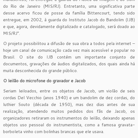
do Rio de Janeiro (MIS/RJ). Entretanto, uma significativa parte
desse acervo ficou de posse da família Bittencourt, tendo sido
entregue, em 2002, à guarda do Instituto Jacob do Bandolim (IJB)
e que, agora, devidamente digitalizado e catalogado, será doado ao
MIS/RJ”.
O projeto possibilitou a difusão de sua obra a todos pela internet –
hoje um canal de comunicação cada vez mais acessível e popular no
Brasil. O site do IJB contém um importante conjunto de
documentos, gravações de áudios digitalizados, dos quais ainda há
muita desconhecida do grande público.
O leilão do microfone do gravador e Jacob
Seriam leiloados, entre os objetos de Jacob, um violão de seis
cordas Del Vecchio (anos 1940) e um bandolim de dez cordas, do
luthier Souto (década de 1950), mas dez dias antes de sua
realização, atendendo muitos pedidos dos fãs de Jacob, os
organizadores retiraram os instrumentos do leilão, deixando apenas
objetos uso pessoal do instrumentista, como a famosa gravata-
borboleta vinho com bolinhas brancas que ele usava.