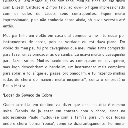
Quando eu era moleque, aos dez anos, meu pai tinha aquele disco
com Elizeth Cardoso e Zimbo Trio, ao ouvi-lo fiquei impressionado
com os solos de Jacob, seus contrapontos. Fiquei muito
impressionado, pois não conhecia choro ainda, só ouvia seresta até
então.
Meu pai tinha um violão em casa e aí comecei a me interessar por
instrumentos de corda, pois na verdade eu estudava piano. Do
violão do meu pai, fui pro cavaquinho que meu irmão tinha comprado
para fazer umas brincadeiras de samba. Eu usava muito o cavaquinho
para fazer solos. Muitos bandolinistas começaram no cavaquinho,
mas logo descobriram o bandolim, um instrumento mais completo
para solar, e foi aí que eu passei pro bandolim, e fui fazendo minhas
rodas de choro de maneira muito incipiente”, conta o empresário
Paulo Motta.
‘Local’ do Sovaco de Cobra
Quem acredita em destino vai dizer que essa história é mesmo
única. Depois de já estar em contato com o choro, ainda na
adolescência Paulo mudou-se com a família para um dos locais
onde o choro ‘comia frouxo’, como se dizia antigamente. Foi morar