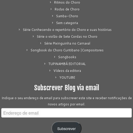
Ritmos do Choro
Rodas de Choro
Samba-Choro
Sem categoria
Série Conhecendo o repertório do Choro e suas histórias
Série o violão de Sete Cordas no Choro
Série Pixinguinha no Carnaval
Songbook do Choro Curitibano |Compositores
Songbooks
TUPINAMBÁ EDITORIAL
Vídeos da editora
YOUTUBE
Subscrever Blog via email
Indique o seu endereço de email para subscrever este site e receber notificações de
novos artigos por email.
Endereço
de
email
Subscrever