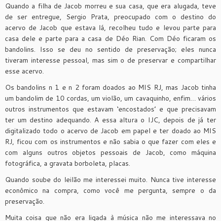
Quando a filha de Jacob morreu e sua casa, que era alugada, teve
de ser entregue, Sergio Prata, preocupado com o destino do
acervo de Jacob que estava lá, recolheu tudo e levou parte para
casa dele e parte para a casa de Déo Rian. Com Déo ficaram os
bandolins. Isso se deu no sentido de preservação; eles nunca
tiveram interesse pessoal, mas sim o de preservar e compartilhar
esse acervo.
Os bandolins n 1 e n 2 foram doados ao MIS RJ, mas Jacob tinha
um bandolim de 10 cordas, um violão, um cavaquinho, enfim… vários
outros instrumentos que estavam ‘encostados’ e que precisavam
ter um destino adequando. A essa altura o IJC, depois de já ter
digitalizado todo o acervo de Jacob em papel e ter doado ao MIS
RJ, ficou com os instrumentos e não sabia o que fazer com eles e
com alguns outros objetos pessoais de Jacob, como máquina
fotográfica, a gravata borboleta, placas.
Quando soube do leilão me interessei muito. Nunca tive interesse
econômico na compra, como você me pergunta, sempre o da
preservação.
Muita coisa que não era ligada à música não me interessava no