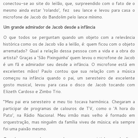
conectou-se ao site do leilão, que, surpreendido com o fato de o
mesmo ainda estar ‘rolando’, fez seu lance e levou para casa o
microfone de Jacob do Bandolim pelo lance mínimo.
Um grande admirador de Jacob desde a infância
O que todos se perguntam quando um objeto com a relevância
histórica como os de Jacob vão a leilão, é: quem ficou com o objeto
arrematado? Qual a relação dessa pessoa com a vida e a obra do
artista? Graças a ‘São Pixinguinha’ quem levou o microfone de Jacob
é um fã e admirador seu desde a infância. O microfone está em
excelentes mãos! Paulo contou que sua relação com a música
começou na infância quando o pai, um seresteiro de excelente
gosto musical, levou para casa o disco de Jacob tocando com
Elizeth Cardoso e Zimbo Trio.
“Meu pai era seresteiro e meu tio tocava harmônica. Chegaram a
participar de programas de calouros de TV, como o ‘A hora do
Pato’, na Rádio Nacional. Meu irmão mais velho é formado em
orquestração, mas ninguém da família viveu de música; ela sempre
foi uma paixão mesmo.