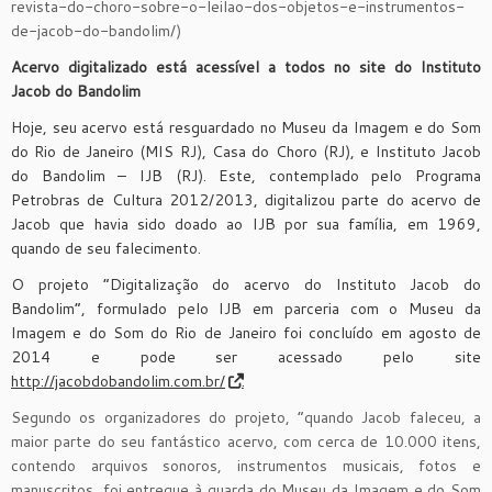
revista-do-choro-sobre-o-leilao-dos-objetos-e-instrumentos-
de-jacob-do-bandolim/)
Acervo digitalizado está acessível a todos no site do Instituto
Jacob do Bandolim
Hoje, seu acervo está resguardado no Museu da Imagem e do Som
do Rio de Janeiro (MIS RJ), Casa do Choro (RJ), e Instituto Jacob
do Bandolim – IJB (RJ). Este, contemplado pelo Programa
Petrobras de Cultura 2012/2013, digitalizou parte do acervo de
Jacob que havia sido doado ao IJB por sua família, em 1969,
quando de seu falecimento.
O projeto “Digitalização do acervo do Instituto Jacob do
Bandolim”, formulado pelo IJB em parceria com o Museu da
Imagem e do Som do Rio de Janeiro foi concluído em agosto de
2014 e pode ser acessado pelo site
http://jacobdobandolim.com.br/
.
Segundo os organizadores do projeto, “quando Jacob faleceu, a
maior parte do seu fantástico acervo, com cerca de 10.000 itens,
contendo arquivos sonoros, instrumentos musicais, fotos e
manuscritos, foi entregue à guarda do Museu da Imagem e do Som