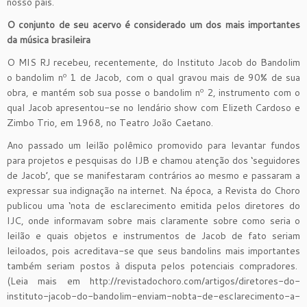
nosso pais.
O conjunto de seu acervo é considerado um dos mais importantes
da música brasileira
O MIS RJ recebeu, recentemente, do Instituto Jacob do Bandolim
o bandolim nº 1 de Jacob, com o qual gravou mais de 90% de sua
obra, e mantém sob sua posse o bandolim nº 2, instrumento com o
qual Jacob apresentou-se no lendário show com Elizeth Cardoso e
Zimbo Trio, em 1968, no Teatro João Caetano.
Ano passado um leilão polêmico promovido para levantar fundos
para projetos e pesquisas do IJB e chamou atenção dos ‘seguidores
de Jacob’, que se manifestaram contrários ao mesmo e passaram a
expressar sua indignação na internet. Na época, a Revista do Choro
publicou uma ‘nota de esclarecimento emitida pelos diretores do
IJC, onde informavam sobre mais claramente sobre como seria o
leilão e quais objetos e instrumentos de Jacob de fato seriam
leiloados, pois acreditava-se que seus bandolins mais importantes
também seriam postos à disputa pelos potenciais compradores.
(Leia mais em http://revistadochoro.com/artigos/diretores-do-
instituto-jacob-do-bandolim-enviam-nobta-de-esclarecimento-a-