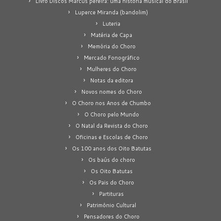
Livro Discos Marcus pereira: uma história musical do Brasil
Luperce Miranda (bandolim)
Luteria
Matéria de Capa
Memória do Choro
Mercado Fonográfico
Mulheres do Choro
Notas da editora
Novos nomes do Choro
O Choro nos Anos de Chumbo
O Choro pelo Mundo
O Natal da Revista do Choro
Oficinas e Escolas de Choro
Os 100 anos dos Oito Batutas
Os baús do choro
Os Oito Batutas
Os Pais do Choro
Partituras
Patrimônio Cultural
Pensadores do Choro