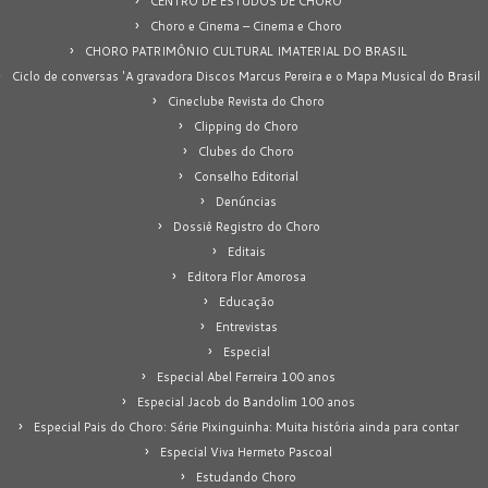
CENTRO DE ESTUDOS DE CHORO
Choro e Cinema – Cinema e Choro
CHORO PATRIMÔNIO CULTURAL IMATERIAL DO BRASIL
Ciclo de conversas 'A gravadora Discos Marcus Pereira e o Mapa Musical do Brasil
Cineclube Revista do Choro
Clipping do Choro
Clubes do Choro
Conselho Editorial
Denúncias
Dossiê Registro do Choro
Editais
Editora Flor Amorosa
Educação
Entrevistas
Especial
Especial Abel Ferreira 100 anos
Especial Jacob do Bandolim 100 anos
Especial Pais do Choro: Série Pixinguinha: Muita história ainda para contar
Especial Viva Hermeto Pascoal
Estudando Choro