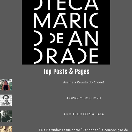
Top Posts & Pages
Assine a Revista do Choro!
A ORIGEM DO CHORO
A NOITE DO CORTA-JACA
Fala Baixinho: assim como "Carinhoso", a composição de