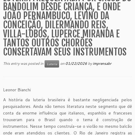
BANDOLIM DESDE CRIANÇA, E ONDE
JOÃO PERNAMBUCO, LEVINO DA
CONCEIÇÃO, DILERMANDO REIS,
VILLA-LOBOS, LUPERCE MIRANDA E
TANTOS OUTROS CHORÕES
CONSERTAVAM SEUS INSTRUMENTOS
This entry was posted in
on
01/22/2026
by
imprensabr
Luteria
Leonor Bianchi
A história da luteria brasileira é bastante negligenciada pelos
pesquisadores. Ainda não temos literatura neste segmento que dê
conta da enorme influência que italianos, espanhóis e franceses
trouxeram para o Brasil quando o tema é construção de
instrumentos. Nesse tempo construía-se o violão no mesmo balcão
onde eram atendidos os clientes. O Rio de Janeiro registra as