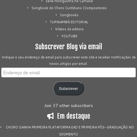
Série Pixinguinha no Carnaval
Songbook do Choro Curitibano |Compositores
Songbooks
TUPINAMBÁ EDITORIAL
Vídeos da editora
YOUTUBE
Subscrever Blog via email
Indique o seu endereço de email para subscrever este site e receber notificações de
novos artigos por email.
Endereço
de
email
Subscrever
Join 37 other subscribers
Em destaque
CHORO GANHA PRIMEIRA PLATAFORMA EAD E PRIMEIRA PÓS-GRADUAÇÃO NO
SEGMENTO