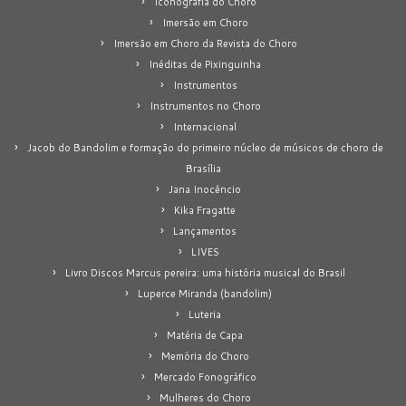
Iconografia do Choro
Imersão em Choro
Imersão em Choro da Revista do Choro
Inéditas de Pixinguinha
Instrumentos
Instrumentos no Choro
Internacional
Jacob do Bandolim e formação do primeiro núcleo de músicos de choro de
Brasília
Jana Inocêncio
Kika Fragatte
Lançamentos
LIVES
Livro Discos Marcus pereira: uma história musical do Brasil
Luperce Miranda (bandolim)
Luteria
Matéria de Capa
Memória do Choro
Mercado Fonográfico
Mulheres do Choro