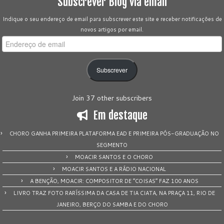
Subscrever Blog via email
Indique o seu endereço de email para subscrever este site e receber notificações de
novos artigos por email.
Endereço
de
email
Subscrever
Join 37 other subscribers
Em destaque
CHORO GANHA PRIMEIRA PLATAFORMA EAD E PRIMEIRA PÓS-GRADUAÇÃO NO
SEGMENTO
MOACIR SANTOS E O CHORO
MOACIR SANTOS E A RÁDIO NACIONAL
A BENÇÃO, MOACIR: COMPOSITOR DE “COISAS” FAZ 100 ANOS
LIVRO TRAZ FOTO RARÍSSIMA DA CASA DE TIA CIATA, NA PRAÇA 11, RIO DE
JANEIRO, BERÇO DO SAMBA E DO CHORO