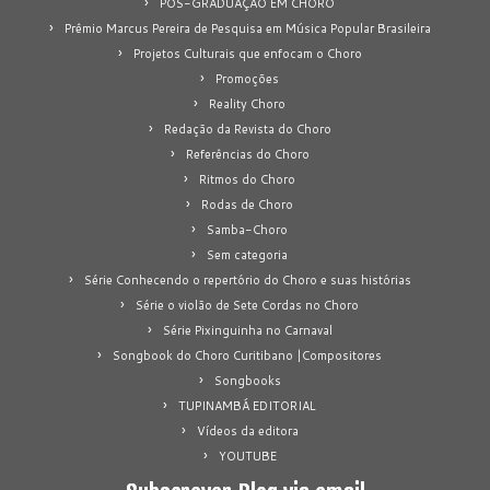
PÓS-GRADUAÇÃO EM CHORO
Prêmio Marcus Pereira de Pesquisa em Música Popular Brasileira
Projetos Culturais que enfocam o Choro
Promoções
Reality Choro
Redação da Revista do Choro
Referências do Choro
Ritmos do Choro
Rodas de Choro
Samba-Choro
Sem categoria
Série Conhecendo o repertório do Choro e suas histórias
Série o violão de Sete Cordas no Choro
Série Pixinguinha no Carnaval
Songbook do Choro Curitibano |Compositores
Songbooks
TUPINAMBÁ EDITORIAL
Vídeos da editora
YOUTUBE