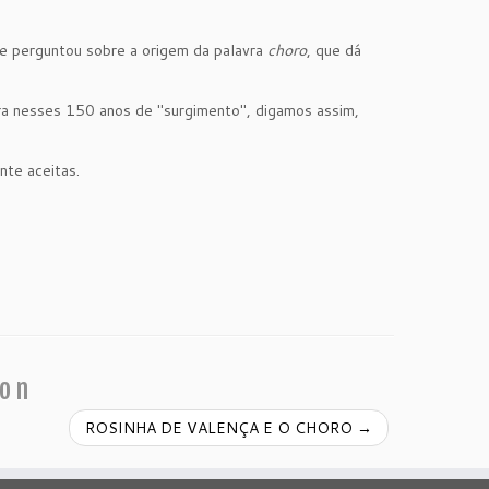
me perguntou sobre a origem da palavra
choro
, que dá
ra nesses 150 anos de "surgimento", digamos assim,
nte aceitas.
ion
ROSINHA DE VALENÇA E O CHORO
→