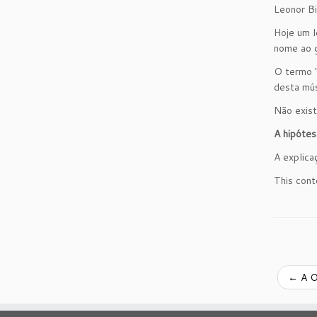
Leonor Bi
Hoje um l
nome ao g
O termo "
desta mús
Não exist
A hipótes
A explica
This cont
←
A O