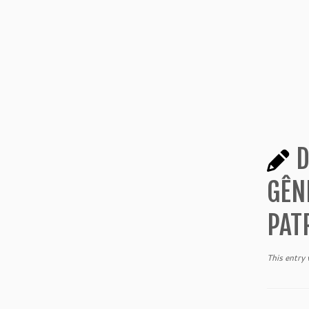
D
GÊN
PAT
This entry