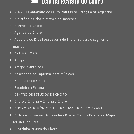
Leia na Revista do Choro
2022: O Centenário dos Oito Batutas na França e na Argentina
A história do choro através da imprensa
Acervos do Choro
Agenda do Choro
Aquarela do Brasil Assessoria de Imprensa para o segmento
musical
ART & CHORO
Artigos
Artigos científicos
Assessoria de Imprensa para Músicos
Biblioteca do Choro
Boudoir da Editora
CENTRO DE ESTUDOS DE CHORO
Choro e Cinema – Cinema e Choro
CHORO PATRIMÔNIO CULTURAL IMATERIAL DO BRASIL
Ciclo de conversas 'A gravadora Discos Marcus Pereira e o Mapa
Musical do Brasil
Cineclube Revista do Choro