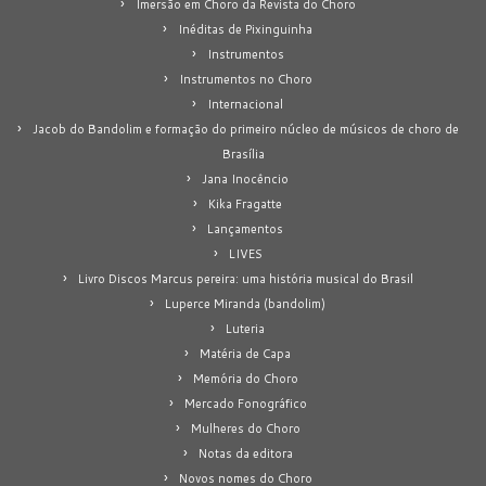
Imersão em Choro da Revista do Choro
Inéditas de Pixinguinha
Instrumentos
Instrumentos no Choro
Internacional
Jacob do Bandolim e formação do primeiro núcleo de músicos de choro de
Brasília
Jana Inocêncio
Kika Fragatte
Lançamentos
LIVES
Livro Discos Marcus pereira: uma história musical do Brasil
Luperce Miranda (bandolim)
Luteria
Matéria de Capa
Memória do Choro
Mercado Fonográfico
Mulheres do Choro
Notas da editora
Novos nomes do Choro