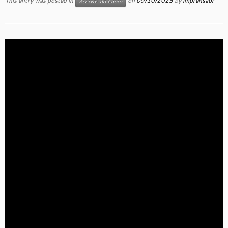
This entry was posted in
on
09/10/2025
by
imprensabr
Acervos do Choro