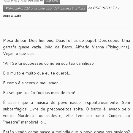
This entry was posted in
Especial
on
05/29/2017
by
Pixinguinha: 120 anos pelo olhar da imprensa brasileira
imprensabr
Mesa de bar. Dois homens. Duas folhas de papel. Dois copos. Uma
garrafa quase vazia. João de Barro. Alfredo Vianna (Pixinguinha).
Vejam o que saiu:
“Ah! Se tu soubesses como eu sou tão carinhoso
E o muito e muito que eu te quero!…
E como é sincero o meu amor
Eu sei que tu não fugirias mais de mim!…
É assim que a musica do povo nasce. Espontaneamente. Sem
subterfúgios. Livre de preconceitos solta. O barco é levado pelo
vento. Nordeste ou sudeste, elle tem um rumo. Cumpre ao
“mestre” manobral-o…
Estão vendo como nasce a melodia que o povo grava nos ouvidos?