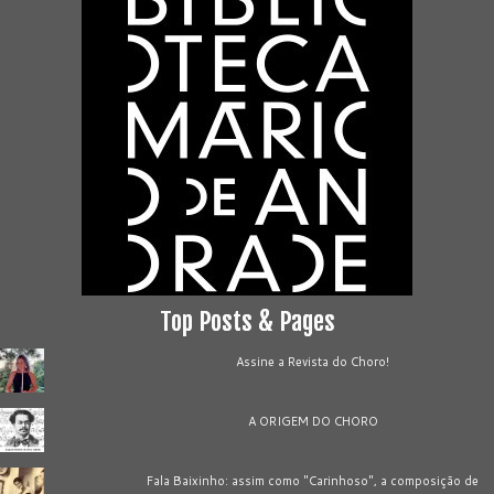
Top Posts & Pages
Assine a Revista do Choro!
A ORIGEM DO CHORO
Fala Baixinho: assim como "Carinhoso", a composição de