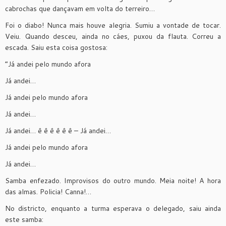
cabrochas que dançavam em volta do terreiro…
Foi o diabo! Nunca mais houve alegria. Sumiu a vontade de tocar.
Veiu. Quando desceu, ainda no cáes, puxou da flauta. Correu a
escada. Saiu esta coisa gostosa:
“Já andei pelo mundo afora
Já andei…
Já andei pelo mundo afora
Já andei…
Já andei… ê ê ê ê ê ê – Já andei…
Já andei pelo mundo afora
Já andei…
Samba enfezado. Improvisos do outro mundo. Meia noite! A hora
das almas. Policia! Canna!…
No districto, enquanto a turma esperava o delegado, saiu ainda
este samba: