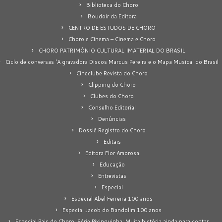
Biblioteca do Choro
Boudoir da Editora
CENTRO DE ESTUDOS DE CHORO
Choro e Cinema – Cinema e Choro
CHORO PATRIMÔNIO CULTURAL IMATERIAL DO BRASIL
Ciclo de conversas 'A gravadora Discos Marcus Pereira e o Mapa Musical do Brasil
Cineclube Revista do Choro
Clipping do Choro
Clubes do Choro
Conselho Editorial
Denúncias
Dossiê Registro do Choro
Editais
Editora Flor Amorosa
Educação
Entrevistas
Especial
Especial Abel Ferreira 100 anos
Especial Jacob do Bandolim 100 anos
Especial Pais do Choro: Série Pixinguinha: Muita história ainda para contar