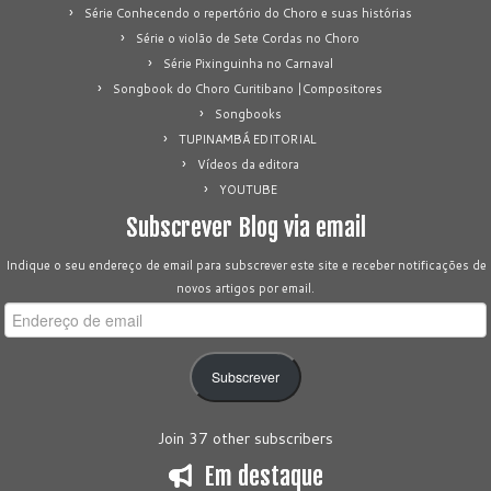
Série Conhecendo o repertório do Choro e suas histórias
Série o violão de Sete Cordas no Choro
Série Pixinguinha no Carnaval
Songbook do Choro Curitibano |Compositores
Songbooks
TUPINAMBÁ EDITORIAL
Vídeos da editora
YOUTUBE
Subscrever Blog via email
Indique o seu endereço de email para subscrever este site e receber notificações de
novos artigos por email.
Endereço
de
email
Subscrever
Join 37 other subscribers
Em destaque