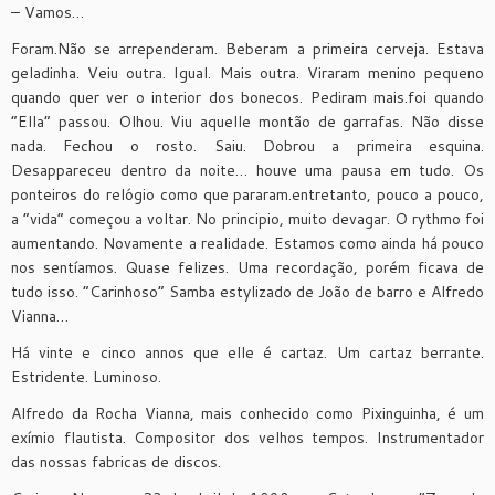
– Vamos…
Foram.Não se arrependeram. Beberam a primeira cerveja. Estava
geladinha. Veiu outra. Igual. Mais outra. Viraram menino pequeno
quando quer ver o interior dos bonecos. Pediram mais.foi quando
“Ella” passou. Olhou. Viu aquelle montão de garrafas. Não disse
nada. Fechou o rosto. Saiu. Dobrou a primeira esquina.
Desappareceu dentro da noite… houve uma pausa em tudo. Os
ponteiros do relógio como que pararam.entretanto, pouco a pouco,
a “vida” começou a voltar. No principio, muito devagar. O rythmo foi
aumentando. Novamente a realidade. Estamos como ainda há pouco
nos sentíamos. Quase felizes. Uma recordação, porém ficava de
tudo isso. “Carinhoso” Samba estylizado de João de barro e Alfredo
Vianna…
Há vinte e cinco annos que elle é cartaz. Um cartaz berrante.
Estridente. Luminoso.
Alfredo da Rocha Vianna, mais conhecido como Pixinguinha, é um
exímio flautista. Compositor dos velhos tempos. Instrumentador
das nossas fabricas de discos.