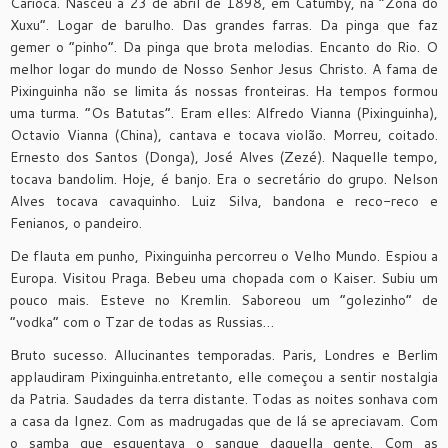
Carioca. Nasceu a 23 de abril de 1898, em Catumby, na “Zona do
Xuxu”. Logar de barulho. Das grandes farras. Da pinga que faz
gemer o “pinho”. Da pinga que brota melodias. Encanto do Rio. O
melhor logar do mundo de Nosso Senhor Jesus Christo. A fama de
Pixinguinha não se limita ás nossas fronteiras. Ha tempos formou
uma turma. “Os Batutas”. Eram elles: Alfredo Vianna (Pixinguinha),
Octavio Vianna (China), cantava e tocava violão. Morreu, coitado.
Ernesto dos Santos (Donga), José Alves (Zezé). Naquelle tempo,
tocava bandolim. Hoje, é banjo. Era o secretário do grupo. Nelson
Alves tocava cavaquinho. Luiz Silva, bandona e reco-reco e
Fenianos, o pandeiro.
De flauta em punho, Pixinguinha percorreu o Velho Mundo. Espiou a
Europa. Visitou Praga. Bebeu uma chopada com o Kaiser. Subiu um
pouco mais. Esteve no Kremlin. Saboreou um “golezinho” de
“vodka” com o Tzar de todas as Russias…
Bruto sucesso. Allucinantes temporadas. Paris, Londres e Berlim
applaudiram Pixinguinha.entretanto, elle começou a sentir nostalgia
da Patria. Saudades da terra distante. Todas as noites sonhava com
a casa da Ignez. Com as madrugadas que de lá se apreciavam. Com
o samba que esquentava o sangue daquella gente. Com as