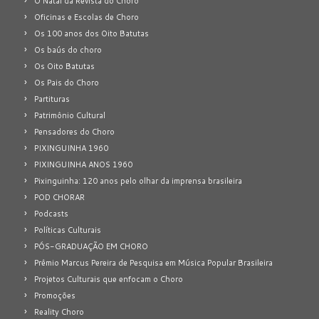
O Natal da Revista do Choro
Oficinas e Escolas de Choro
Os 100 anos dos Oito Batutas
Os baús do choro
Os Oito Batutas
Os Pais do Choro
Partituras
Patrimônio Cultural
Pensadores do Choro
PIXINGUINHA 1960
PIXINGUINHA ANOS 1960
Pixinguinha: 120 anos pelo olhar da imprensa brasileira
POD CHORAR
Podcasts
Políticas Culturais
PÓS-GRADUAÇÃO EM CHORO
Prêmio Marcus Pereira de Pesquisa em Música Popular Brasileira
Projetos Culturais que enfocam o Choro
Promoções
Reality Choro