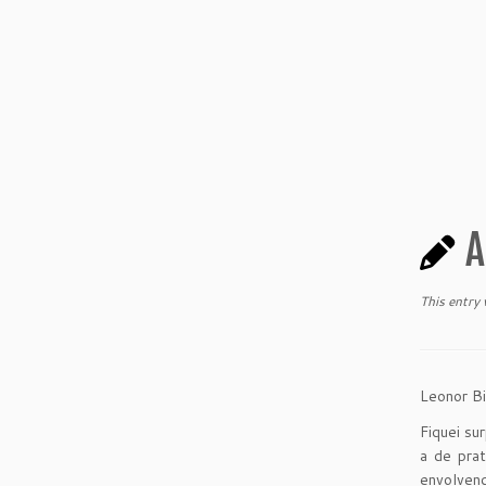
A
This entry
Leonor Bi
Fiquei su
a de pra
envolvend