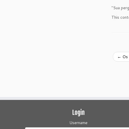
"Sua perg
This cont
←
Os c
Login
Username