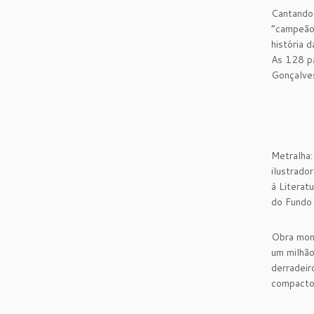
Cantando 
“campeão”
história 
As 128 pá
Gonçalves
Metralha:
ilustrado
à Literatu
do Fundo 
Obra monu
um milhão
derradeir
compacto