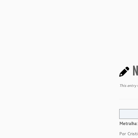
N
This entry
Metralha:
Por Crist