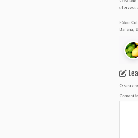
Cristiano
efervesce
Fábio Cob
Banana, B
Le
O seu end
Comentá