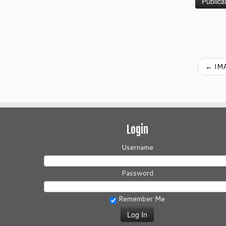
←
IMA
Login
Username
Password
Remember Me