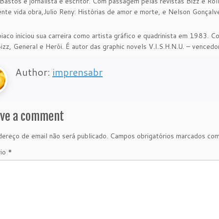
 Bastos é jornalista e escritor. Com passagem pelas revistas Bizz e Roll
nte vida obra,Julio Reny: Histórias de amor e morte, e Nelson Gonçalve
iaco iniciou sua carreira como artista gráfico e quadrinista em 1983. 
izz, General e Herói. É autor das graphic novels V.I.S.H.N.U. – venced
Author:
imprensabr
ave a comment
ereço de email não será publicado.
Campos obrigatórios marcados co
rio
*