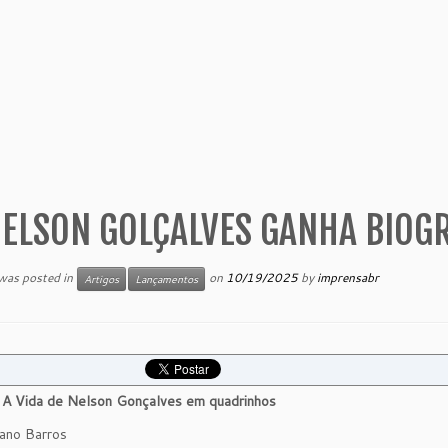
ELSON GOLÇALVES GANHA BIOG
 was posted in
on
10/19/2025
by
imprensabr
Artigos
Lançamentos
 A Vida de Nelson Gonçalves em quadrinhos
iano Barros