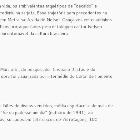
 vida, os ambivalentes arquétipos de “decaído” e
edimiu na sarjeta. Essa trajetória sem precedentes na
das em Metralha: A vida de Nelson Gonçalves em quadrinhos.
ticos protagonizados pelo mitológico cantor Nelson
incontornável da cultura brasileira.
Márcio Jr., do pesquisador Cristiano Bastos e do
 obra foi visualizada por intermédio do Edital de Fomento
lhões de discos vendidos, média espetacular de mais de
sa “Se eu pudesse um dia” (outubro de 1941), ao
icos, sulcados em 183 discos de 78 rotações, 100