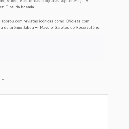
ing Stone, é autor das biografias Júpiter Maçã: A
s: O rei da boemia.
Colaborou com revistas icônicas como Chiclete com
ora do prêmio Jabuti –, Mayo e Garotos do Reservatório.
m
*