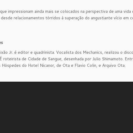
ue impressionam ainda mais se colocados na perspectiva de uma vida d
desde relacionamentos tórridos à superação do angustiante vício em co
es
ixão Jr. é editor e quadrinista. Vocalista dos Mechanics, realizou o d
É roteirista de Cidade de Sangue, desenhada por Julio Shimamoto. Entre
 Hóspedes do Hotel Nicanor, de Ota e Flavio Colin, e Arquivo Ota.