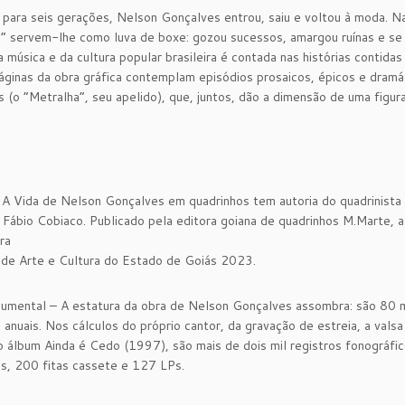
para seis gerações, Nelson Gonçalves entrou, saiu e voltou à moda. Na
 servem-lhe como luva de boxe: gozou sucessos, amargou ruínas e se r
da música e da cultura popular brasileira é contada nas histórias conti
ginas da obra gráfica contemplam episódios prosaicos, épicos e dramá
 (o “Metralha”, seu apelido), que, juntos, dão a dimensão de uma figura 
 A Vida de Nelson Gonçalves em quadrinhos tem autoria do quadrinista 
r Fábio Cobiaco. Publicado pela editora goiana de quadrinhos M.Marte, a
ra
de Arte e Cultura do Estado de Goiás 2023.
mental – A estatura da obra de Nelson Gonçalves assombra: são 80 mi
 anuais. Nos cálculos do próprio cantor, da gravação de estreia, a val
o álbum Ainda é Cedo (1997), são mais de dois mil registros fonográf
s, 200 fitas cassete e 127 LPs.