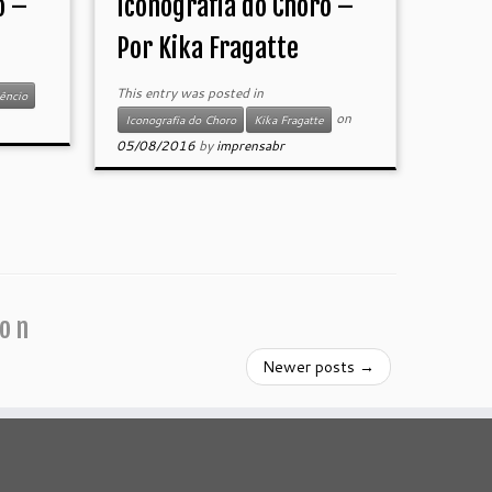
o –
Iconografia do Choro –
Por Kika Fragatte
This entry was posted in
êncio
on
Iconografia do Choro
Kika Fragatte
05/08/2016
by
imprensabr
ion
Newer posts
→