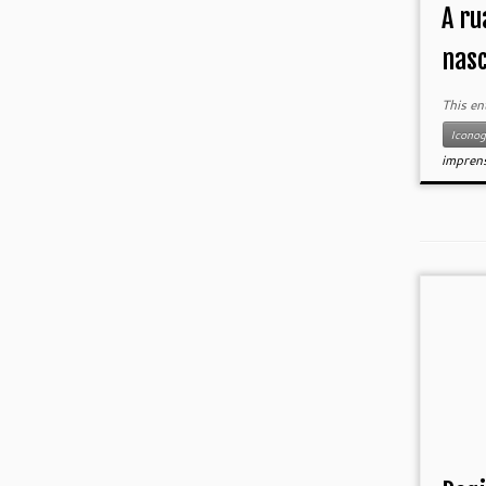
A ru
nas
This en
Iconog
impren