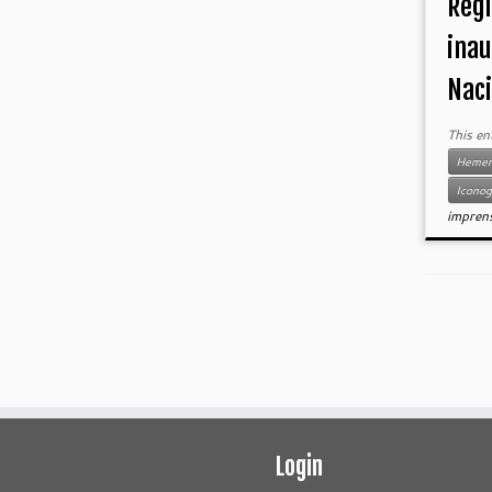
Regi
inau
Naci
This en
Hemero
Iconog
impren
Login