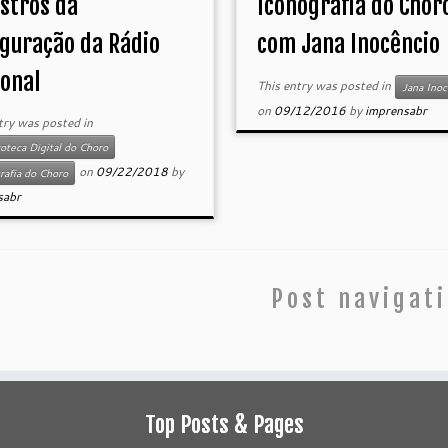
stros da
Iconografia do Chor
guração da Rádio
com Jana Inocêncio
onal
This entry was posted in
Jana Inoc
on
09/12/2016
by
imprensabr
try was posted in
teca Digital do Choro
on
09/22/2018
by
rafia do Choro
sabr
Post navigat
Top Posts & Pages