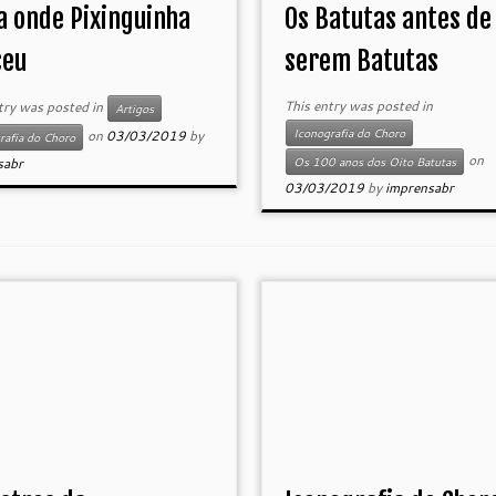
a onde Pixinguinha
Os Batutas antes de
ceu
serem Batutas
This entry was posted in
try was posted in
Artigos
Iconografia do Choro
on
03/03/2019
by
rafia do Choro
on
sabr
Os 100 anos dos Oito Batutas
03/03/2019
by
imprensabr