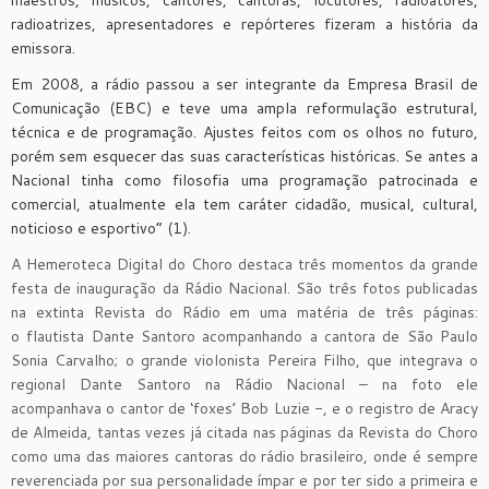
maestros, músicos, cantores, cantoras, locutores, radioatores,
radioatrizes, apresentadores e repórteres fizeram a história da
emissora.
Em 2008, a rádio passou a ser integrante da Empresa Brasil de
Comunicação (EBC) e teve uma ampla reformulação estrutural,
técnica e de programação. Ajustes feitos com os olhos no futuro,
porém sem esquecer das suas características históricas. Se antes a
Nacional tinha como filosofia uma programação patrocinada e
comercial, atualmente ela tem caráter cidadão, musical, cultural,
noticioso e esportivo” (1).
A Hemeroteca Digital do Choro destaca três momentos da grande
festa de inauguração da Rádio Nacional. São três fotos publicadas
na extinta Revista do Rádio em uma matéria de três páginas:
o flautista Dante Santoro acompanhando a cantora de São Paulo
Sonia Carvalho; o grande violonista Pereira Filho, que integrava o
regional Dante Santoro na Rádio Nacional – na foto ele
acompanhava o cantor de ‘foxes’ Bob Luzie -, e o registro de Aracy
de Almeida, tantas vezes já citada nas páginas da Revista do Choro
como uma das maiores cantoras do rádio brasileiro, onde é sempre
reverenciada por sua personalidade ímpar e por ter sido a primeira e