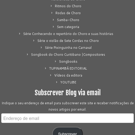
Ritmos do Choro
Rodas de Choro
Samba-Choro
Sem categoria
Série Conhecendo o repertório do Choro e suas histórias
Série o violão de Sete Cordas no Choro
Série Pixinguinha no Carnaval
Songbook do Choro Curitibano |Compositores
Songbooks
TUPINAMBÁ EDITORIAL
Vídeos da editora
YOUTUBE
Subscrever Blog via email
Indique o seu endereço de email para subscrever este site e receber notificações de
novos artigos por email.
Endereço
de
email
Subscrever