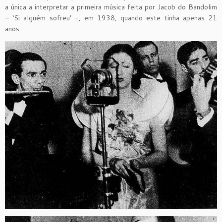
a única a interpretar a primeira música feita por Jacob do Bandolim
– ‘Si alguém sofreu’ -, em 1938, quando este tinha apenas 21
anos.