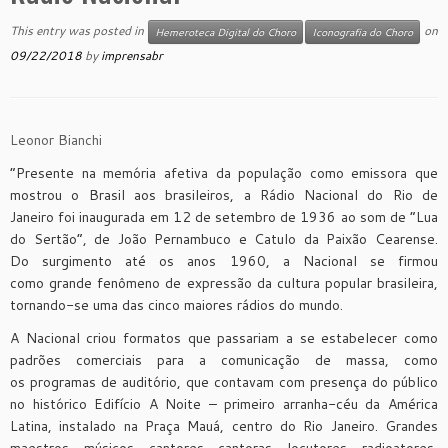
This entry was posted in
on
Hemeroteca Digital do Choro
Iconografia do Choro
09/22/2018
by
imprensabr
Leonor Bianchi
“Presente na memória afetiva da população como emissora que
mostrou o Brasil aos brasileiros, a Rádio Nacional do Rio de
Janeiro foi inaugurada em
12 de setembro de 1936
ao som de
“Lua
do Sertão”
, de João Pernambuco e Catulo da Paixão Cearense.
Do surgimento até os anos 1960, a Nacional se firmou
como grande fenômeno de expressão da cultura popular brasileira,
tornando-se uma das cinco maiores rádios do mundo.
A Nacional criou formatos que passariam a se estabelecer como
padrões comerciais para a comunicação de massa, como
os
programas de auditório
, que contavam com presença do público
no histórico Edifício A Noite – primeiro arranha-céu da América
Latina, instalado na Praça Mauá, centro do Rio Janeiro. Grandes