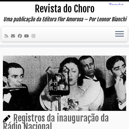
Skip
Revista do Choro
to
content
Uma publicação da Editora Flor Amorosa – Por Leonor Bianchi
Registros da inauguração da
Rádio Nacional