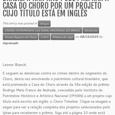
CASA DO CHORO POR UM PROJETO
CUJO TÍTULO ESTÁ EM INGLÊS
This entry was posted in
Artigos
CHORO PATRIMÔNIO CULTURAL IMATERIAL DO BRASIL
Denúncias
on
08/15/2025
by
Dossiê Registro do Choro
LIVES
Matéria de Capa
imprensabr
Leonor Bianchi
E seguem as denúncias contra os crimes dentro do segmento do
Choro, desta vez envolvendo o patrimônio cultural brasileiro, que
está premiando a Casa do Choro através da 38a edição do prêmio
Rodrigo Melo Franco de Andrade, concedido pelo Instituto do
Patrimônio Histórico e Artístico Nacional (IPHAN) a um projeto cujo
título está escrito em inglês: o Choro Timeline. Clique na imagem a
seguir para ver a relação completa dos projetos selecionados pelo
Iphan para receberem o prêmio. Siga até a página 10 onde está