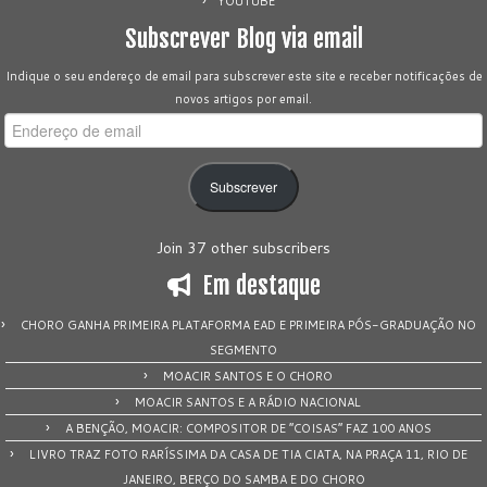
YOUTUBE
Subscrever Blog via email
Indique o seu endereço de email para subscrever este site e receber notificações de
novos artigos por email.
Endereço
de
email
Subscrever
Join 37 other subscribers
Em destaque
CHORO GANHA PRIMEIRA PLATAFORMA EAD E PRIMEIRA PÓS-GRADUAÇÃO NO
SEGMENTO
MOACIR SANTOS E O CHORO
MOACIR SANTOS E A RÁDIO NACIONAL
A BENÇÃO, MOACIR: COMPOSITOR DE “COISAS” FAZ 100 ANOS
LIVRO TRAZ FOTO RARÍSSIMA DA CASA DE TIA CIATA, NA PRAÇA 11, RIO DE
JANEIRO, BERÇO DO SAMBA E DO CHORO