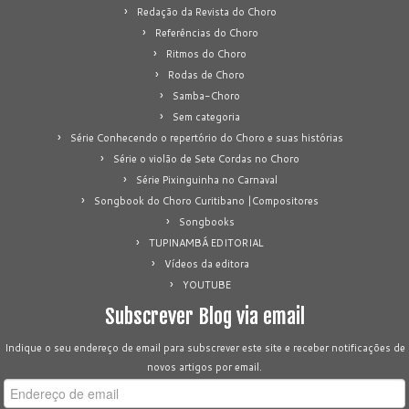
Redação da Revista do Choro
Referências do Choro
Ritmos do Choro
Rodas de Choro
Samba-Choro
Sem categoria
Série Conhecendo o repertório do Choro e suas histórias
Série o violão de Sete Cordas no Choro
Série Pixinguinha no Carnaval
Songbook do Choro Curitibano |Compositores
Songbooks
TUPINAMBÁ EDITORIAL
Vídeos da editora
YOUTUBE
Subscrever Blog via email
Indique o seu endereço de email para subscrever este site e receber notificações de
novos artigos por email.
Endereço
de