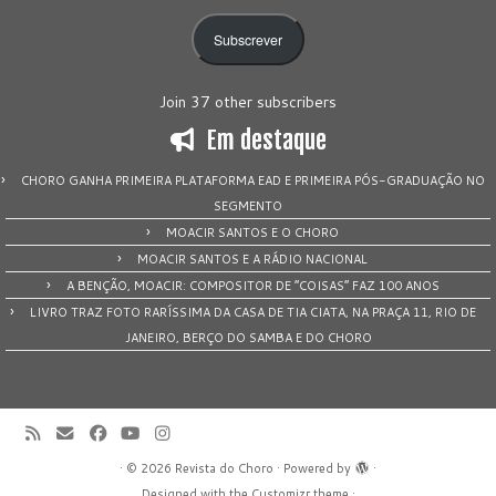
email
Subscrever
Join 37 other subscribers
Em destaque
CHORO GANHA PRIMEIRA PLATAFORMA EAD E PRIMEIRA PÓS-GRADUAÇÃO NO
SEGMENTO
MOACIR SANTOS E O CHORO
MOACIR SANTOS E A RÁDIO NACIONAL
A BENÇÃO, MOACIR: COMPOSITOR DE “COISAS” FAZ 100 ANOS
LIVRO TRAZ FOTO RARÍSSIMA DA CASA DE TIA CIATA, NA PRAÇA 11, RIO DE
JANEIRO, BERÇO DO SAMBA E DO CHORO
·
© 2026
Revista do Choro
·
Powered by
·
Designed with the
Customizr theme
·