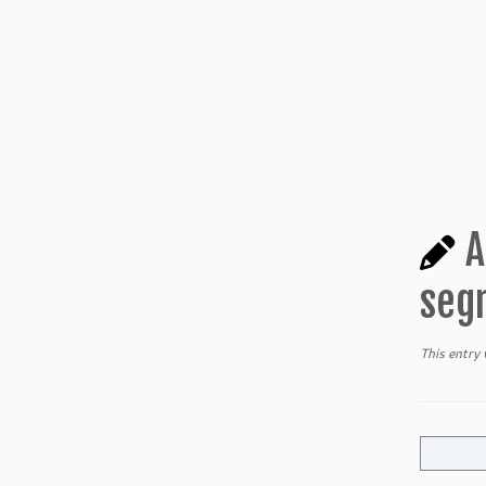
A
seg
This entry