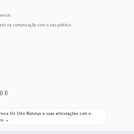
sical.
stir na comunicação com o seu público.
ion
rioca Os Oito Batutas e suas articulações com o
iro
→