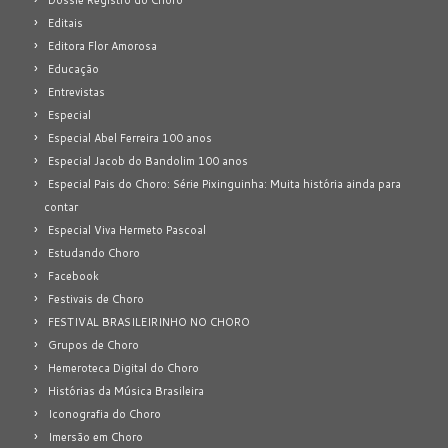
Dossiê Registro do Choro
Editais
Editora Flor Amorosa
Educação
Entrevistas
Especial
Especial Abel Ferreira 100 anos
Especial Jacob do Bandolim 100 anos
Especial Pais do Choro: Série Pixinguinha: Muita história ainda para
contar
Especial Viva Hermeto Pascoal
Estudando Choro
Facebook
Festivais de Choro
FESTIVAL BRASILEIRINHO NO CHORO
Grupos de Choro
Hemeroteca Digital do Choro
Histórias da Música Brasileira
Iconografia do Choro
Imersão em Choro