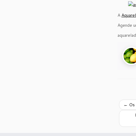
A
Aquarel
Agende um
aquarela
←
Os 