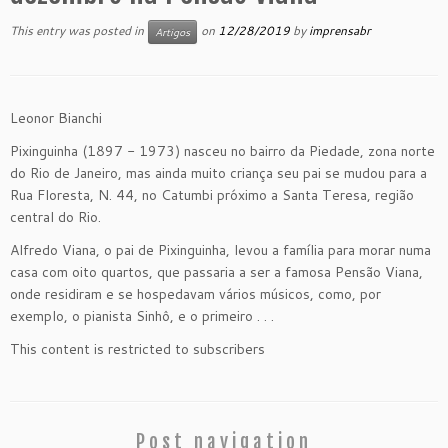
This entry was posted in
on
12/28/2019
by
imprensabr
Artigos
Leonor Bianchi
Pixinguinha (1897 - 1973) nasceu no bairro da Piedade, zona norte
do Rio de Janeiro, mas ainda muito criança seu pai se mudou para a
Rua Floresta, N. 44, no Catumbi próximo a Santa Teresa, região
central do Rio.
Alfredo Viana, o pai de Pixinguinha, levou a família para morar numa
casa com oito quartos, que passaria a ser a famosa Pensão Viana,
onde residiram e se hospedavam vários músicos, como, por
exemplo, o pianista Sinhô, e o primeiro . . .
This content is restricted to subscribers
Post navigation