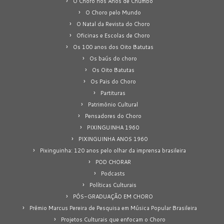
O Choro nos Anos de Chumbo
O Choro pelo Mundo
O Natal da Revista do Choro
Oficinas e Escolas de Choro
Os 100 anos dos Oito Batutas
Os baús do choro
Os Oito Batutas
Os Pais do Choro
Partituras
Patrimônio Cultural
Pensadores do Choro
PIXINGUINHA 1960
PIXINGUINHA ANOS 1960
Pixinguinha: 120 anos pelo olhar da imprensa brasileira
POD CHORAR
Podcasts
Políticas Culturais
PÓS-GRADUAÇÃO EM CHORO
Prêmio Marcus Pereira de Pesquisa em Música Popular Brasileira
Projetos Culturais que enfocam o Choro