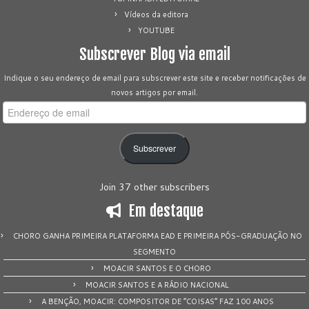
Vídeos da editora
YOUTUBE
Subscrever Blog via email
Indique o seu endereço de email para subscrever este site e receber notificações de
novos artigos por email.
Endereço
de
email
Subscrever
Join 37 other subscribers
Em destaque
CHORO GANHA PRIMEIRA PLATAFORMA EAD E PRIMEIRA PÓS-GRADUAÇÃO NO
SEGMENTO
MOACIR SANTOS E O CHORO
MOACIR SANTOS E A RÁDIO NACIONAL
A BENÇÃO, MOACIR: COMPOSITOR DE “COISAS” FAZ 100 ANOS