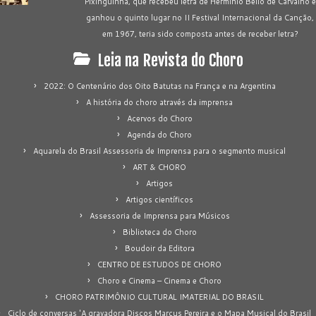
Pixinguinha, que recebeu letra de Hermínio Bello de Carvalho e
ganhou o quinto lugar no II Festival Internacional da Canção,
em 1967, teria sido composta antes de receber letra?
Leia na Revista do Choro
2022: O Centenário dos Oito Batutas na França e na Argentina
A história do choro através da imprensa
Acervos do Choro
Agenda do Choro
Aquarela do Brasil Assessoria de Imprensa para o segmento musical
ART & CHORO
Artigos
Artigos científicos
Assessoria de Imprensa para Músicos
Biblioteca do Choro
Boudoir da Editora
CENTRO DE ESTUDOS DE CHORO
Choro e Cinema – Cinema e Choro
CHORO PATRIMÔNIO CULTURAL IMATERIAL DO BRASIL
Ciclo de conversas 'A gravadora Discos Marcus Pereira e o Mapa Musical do Brasil