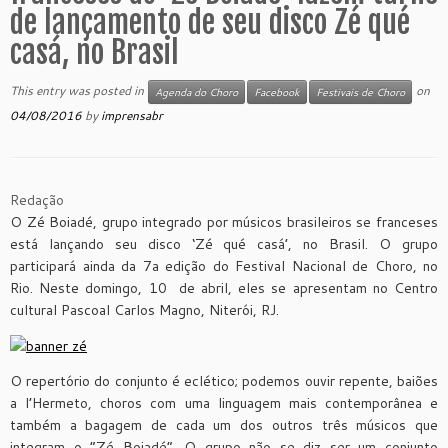
de lançamento de seu disco Zé qué
casá, no Brasil
This entry was posted in
on
Agenda do Choro
Facebook
Festivais de Choro
04/08/2016
by
imprensabr
Redação
O Zé Boiadé, grupo integrado por músicos brasileiros se franceses
está lançando seu disco ‘Zé qué casá’, no Brasil. O grupo
participará ainda da 7a edição do Festival Nacional de Choro, no
Rio. Neste domingo, 10 de abril, eles se apresentam no Centro
cultural Pascoal Carlos Magno, Niterói, RJ.
O repertório do conjunto é eclético; podemos ouvir repente, baiões
a l’Hermeto, choros com uma linguagem mais contemporânea e
também a bagagem de cada um dos outros três músicos que
integram o “Zé Boiadé”. O grupo não se diz ser um conjunto