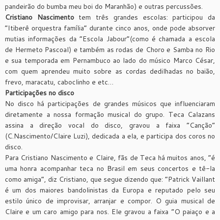
pandeirão do bumba meu boi do Maranhão) e outras percussões.
Cristiano Nascimento
tem três grandes escolas: participou da
“Itiberê orquestra família” durante cinco anos, onde pode absorver
mutias informações da “Escola Jabour”(como é chamada a escola
de Hermeto Pascoal) e também as rodas de Choro e Samba no Rio
e sua temporada em Pernambuco ao lado do músico Marco César,
com quem aprendeu muito sobre as cordas dedilhadas no baião,
frevo, maracatu, caboclinho e etc…
Participações no disco
No disco há participações de grandes músicos que influenciaram
diretamente a nossa formação musical do grupo. Teca Calazans
assina a direção vocal do disco, gravou a faixa “Canção”
(C.Nascimento/Claire Luzi), dedicada a ela, e participa dos coros no
disco.
Para Cristiano Nascimento e Claire, fãs de Teca há muitos anos, “é
uma honra acompanhar teca no Brasil em seus concertos e tê-la
como amiga”, diz Cristiano, que segue dizendo que: “Patrick Vaillant
é um dos maiores bandolinistas da Europa e reputado pelo seu
estilo único de improvisar, arranjar e compor. O guia musical de
Claire e um caro amigo para nos. Ele gravou a faixa “O paiaço e a