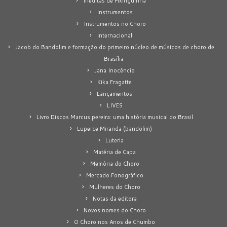
Inéditas de Pixinguinha
Instrumentos
Instrumentos no Choro
Internacional
Jacob do Bandolim e formação do primeiro núcleo de músicos de choro de
Brasília
Jana Inocêncio
Kika Fragatte
Lançamentos
LIVES
Livro Discos Marcus pereira: uma história musical do Brasil
Luperce Miranda (bandolim)
Luteria
Matéria de Capa
Memória do Choro
Mercado Fonográfico
Mulheres do Choro
Notas da editora
Novos nomes do Choro
O Choro nos Anos de Chumbo