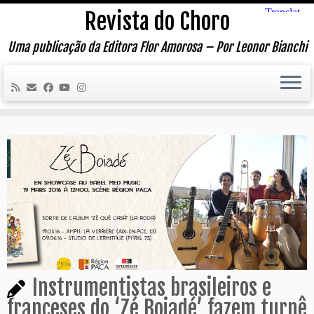
Skip
Revista do Choro
to
content
Uma publicação da Editora Flor Amorosa – Por Leonor Bianchi
Instrumentistas brasileiros e
franceses do ‘Zé Boiadé’ fazem turnê