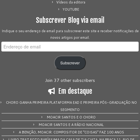
Vídeos da editora
YOUTUBE
Subscrever Blog via email
Indique o seu endereço de email para subscrever este site e receber notificações de
novos artigos por email.
Endereço
de
email
Subscrever
Join 37 other subscribers
Em destaque
CHORO GANHA PRIMEIRA PLATAFORMA EAD E PRIMEIRA PÓS-GRADUAÇÃO NO
SEGMENTO
MOACIR SANTOS E O CHORO
MOACIR SANTOS E A RÁDIO NACIONAL
A BENÇÃO, MOACIR: COMPOSITOR DE “COISAS” FAZ 100 ANOS
LIVRO TRAZ FOTO RARÍSSIMA DA CASA DE TIA CIATA, NA PRAÇA 11, RIO DE