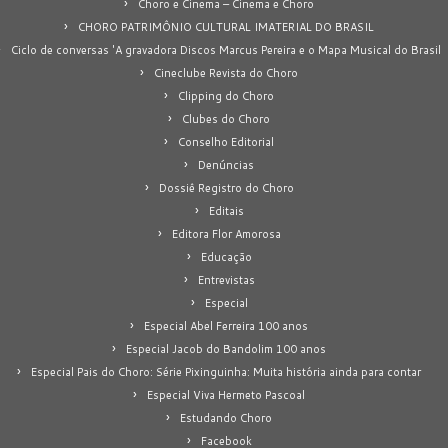
Choro e Cinema – Cinema e Choro
CHORO PATRIMÔNIO CULTURAL IMATERIAL DO BRASIL
Ciclo de conversas 'A gravadora Discos Marcus Pereira e o Mapa Musical do Brasil
Cineclube Revista do Choro
Clipping do Choro
Clubes do Choro
Conselho Editorial
Denúncias
Dossiê Registro do Choro
Editais
Editora Flor Amorosa
Educação
Entrevistas
Especial
Especial Abel Ferreira 100 anos
Especial Jacob do Bandolim 100 anos
Especial Pais do Choro: Série Pixinguinha: Muita história ainda para contar
Especial Viva Hermeto Pascoal
Estudando Choro
Facebook