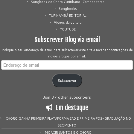
Songbook do Choro Curitibano |Compositores
Songbooks
TUPINAMBÁ EDITORIAL
Vídeos da editora
YOUTUBE
Subscrever Blog via email
Indique o seu endereço de email para subscrever este site e receber notificações de
novos artigos por email.
Endereço
de
email
Subscrever
Join 37 other subscribers
Em destaque
CHORO GANHA PRIMEIRA PLATAFORMA EAD E PRIMEIRA PÓS-GRADUAÇÃO NO
SEGMENTO
MOACIR SANTOS E O CHORO