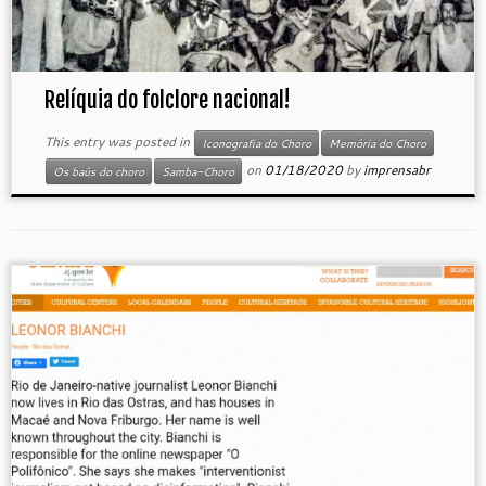
Relíquia do folclore nacional!
This entry was posted in
Iconografia do Choro
Memória do Choro
on
01/18/2020
by
imprensabr
Os baús do choro
Samba-Choro