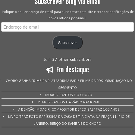
Subscrever Blog via email
Indique o seu endereço de email para subscrever este site e receber notificações de
novos artigos por email.
Endereço
de
email
Subscrever
Join 37 other subscribers
Em destaque
CHORO GANHA PRIMEIRA PLATAFORMA EAD E PRIMEIRA PÓS-GRADUAÇÃO NO
SEGMENTO
MOACIR SANTOS E O CHORO
MOACIR SANTOS E A RÁDIO NACIONAL
A BENÇÃO, MOACIR: COMPOSITOR DE “COISAS” FAZ 100 ANOS
LIVRO TRAZ FOTO RARÍSSIMA DA CASA DE TIA CIATA, NA PRAÇA 11, RIO DE
JANEIRO, BERÇO DO SAMBA E DO CHORO