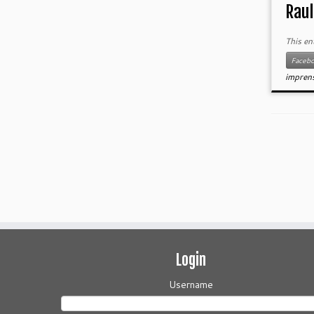
Raul
This en
Faceb
impren
Login
Username