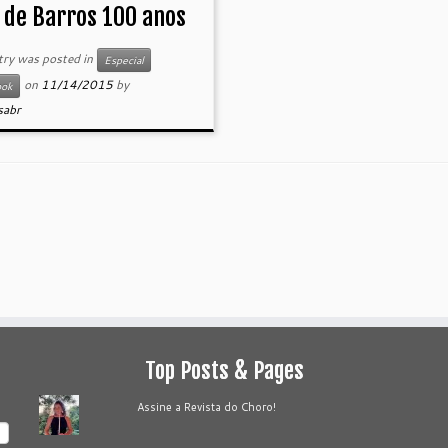
 de Barros 100 anos
try was posted in
Especial
on
11/14/2015
by
ook
sabr
Top Posts & Pages
Assine a Revista do Choro!