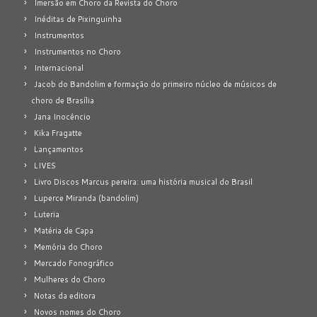
Imersão em Choro da Revista do Choro
Inéditas de Pixinguinha
Instrumentos
Instrumentos no Choro
Internacional
Jacob do Bandolim e formação do primeiro núcleo de músicos de
choro de Brasília
Jana Inocêncio
Kika Fragatte
Lançamentos
LIVES
Livro Discos Marcus pereira: uma história musical do Brasil
Luperce Miranda (bandolim)
Luteria
Matéria de Capa
Memória do Choro
Mercado Fonográfico
Mulheres do Choro
Notas da editora
Novos nomes do Choro