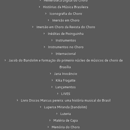
Hemeroteca Digital do Choro
Histórias da Música Brasileira
Iconografia do Choro
Imersão em Choro
Imersão em Choro da Revista do Choro
Inéditas de Pixinguinha
Instrumentos
Instrumentos no Choro
Internacional
Jacob do Bandolim e formação do primeiro núcleo de músicos de choro de
Brasília
Jana Inocêncio
Kika Fragatte
Lançamentos
LIVES
Livro Discos Marcus pereira: uma história musical do Brasil
Luperce Miranda (bandolim)
Luteria
Matéria de Capa
Memória do Choro