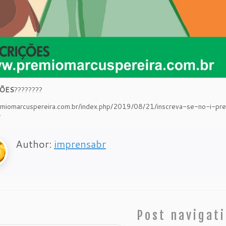
ÇÕES
????????
remiomarcuspereira.com.br/index.php/2019/08/21/inscreva-se-no-i-p
/
Author:
imprensabr
Post navigat