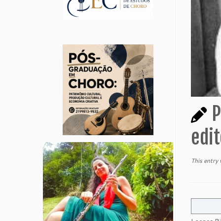
P
edit
This entry