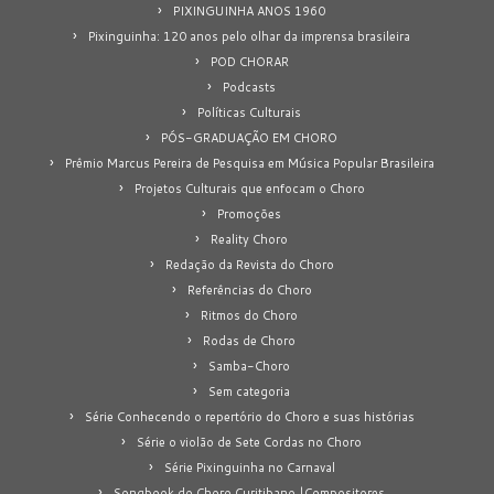
PIXINGUINHA ANOS 1960
Pixinguinha: 120 anos pelo olhar da imprensa brasileira
POD CHORAR
Podcasts
Políticas Culturais
PÓS-GRADUAÇÃO EM CHORO
Prêmio Marcus Pereira de Pesquisa em Música Popular Brasileira
Projetos Culturais que enfocam o Choro
Promoções
Reality Choro
Redação da Revista do Choro
Referências do Choro
Ritmos do Choro
Rodas de Choro
Samba-Choro
Sem categoria
Série Conhecendo o repertório do Choro e suas histórias
Série o violão de Sete Cordas no Choro
Série Pixinguinha no Carnaval
Songbook do Choro Curitibano |Compositores