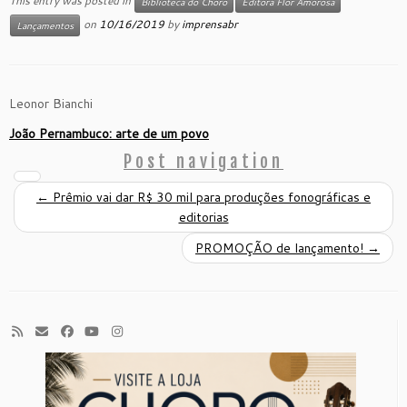
This entry was posted in
Biblioteca do Choro
Editora Flor Amorosa
on
10/16/2019
by
imprensabr
Lançamentos
Leonor Bianchi
João Pernambuco: arte de um povo
Post navigation
←
Prêmio vai dar R$ 30 mil para produções fonográficas e
editorias
PROMOÇÃO de lançamento!
→