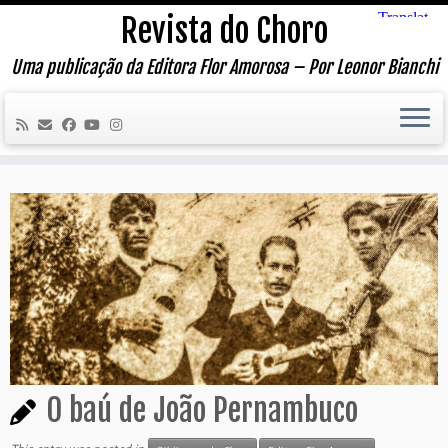
Skip
Revista do Choro
to
content
Uma publicação da Editora Flor Amorosa – Por Leonor Bianchi
O baú de João Pernambuco