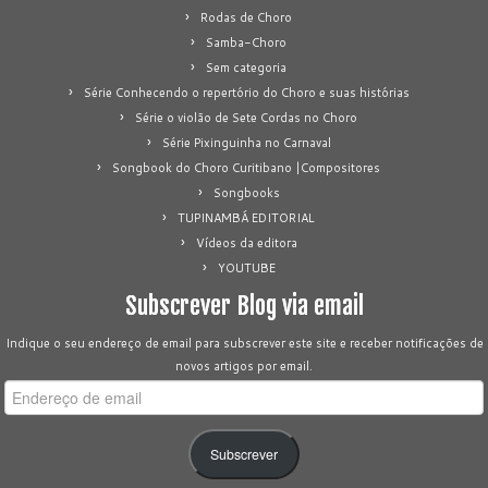
Rodas de Choro
Samba-Choro
Sem categoria
Série Conhecendo o repertório do Choro e suas histórias
Série o violão de Sete Cordas no Choro
Série Pixinguinha no Carnaval
Songbook do Choro Curitibano |Compositores
Songbooks
TUPINAMBÁ EDITORIAL
Vídeos da editora
YOUTUBE
Subscrever Blog via email
Indique o seu endereço de email para subscrever este site e receber notificações de
novos artigos por email.
Endereço
de
email
Subscrever