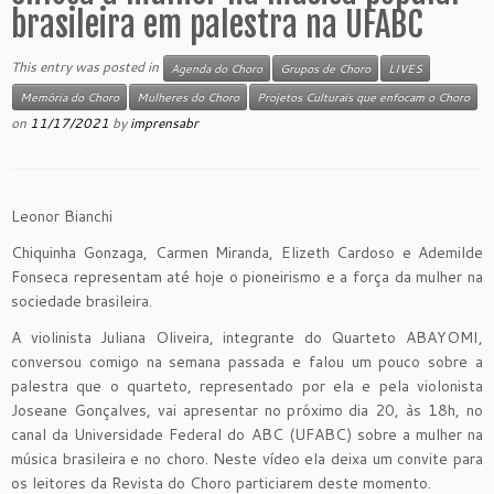
brasileira em palestra na UFABC
This entry was posted in
Agenda do Choro
Grupos de Choro
LIVES
Memória do Choro
Mulheres do Choro
Projetos Culturais que enfocam o Choro
on
11/17/2021
by
imprensabr
Leonor Bianchi
Chiquinha Gonzaga, Carmen Miranda, Elizeth Cardoso e Ademilde
Fonseca representam até hoje o pioneirismo e a força da mulher na
sociedade brasileira.
A violinista Juliana Oliveira, integrante do Quarteto ABAYOMI,
conversou comigo na semana passada e falou um pouco sobre a
palestra que o quarteto, representado por ela e pela violonista
Joseane Gonçalves, vai apresentar no próximo dia 20, às 18h, no
canal da Universidade Federal do ABC (UFABC) sobre a mulher na
música brasileira e no choro. Neste vídeo ela deixa um convite para
os leitores da Revista do Choro particiarem deste momento.