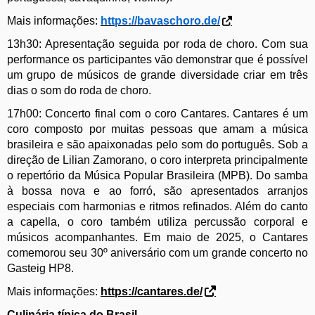
Mais informações:
https://bavaschoro.de/
13
h
30: Apresentação
seguida por
roda de choro. Com sua
performance os participantes vão demonstrar que é possível
um grupo de músicos de grande diversidade criar em três
dias o som do
roda de choro.
17h
00
: Concerto final com o coro Cantares. Cantares é um
coro composto por muitas pessoas que amam a música
brasileira e são apaixonadas pelo som do português. Sob a
direção de Lilian Zamorano, o coro interpreta principalmente
o repertório da Música Popular Brasileira (MPB). Do samba
à bossa nova e ao forró, são apresentados arranjos
especiais com harmonias e ritmos refinados. Além do canto
a capella, o coro também utiliza percussão corporal e
músicos acompanhantes. Em maio de 2025, o Cantares
comemorou seu 30º aniversário com um grande concerto no
Gasteig HP8.
Mais informações:
https://cantares.de/
Culinária típica do Brasil