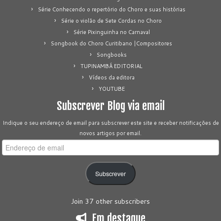
Série Conhecendo o repertório do Choro e suas histórias
Série o violão de Sete Cordas no Choro
Série Pixinguinha no Carnaval
Songbook do Choro Curitibano |Compositores
Songbooks
TUPINAMBÁ EDITORIAL
Vídeos da editora
YOUTUBE
Subscrever Blog via email
Indique o seu endereço de email para subscrever este site e receber notificações de
novos artigos por email.
Endereço
de
email
Subscrever
Join 37 other subscribers
Em destaque