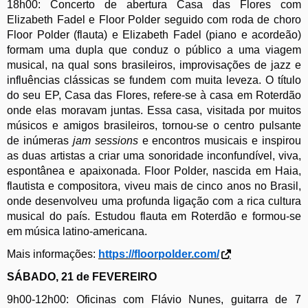
18h
00
: Concerto de abertura Casa das Flores com
Elizabeth Fadel e Floor Polder seguido com roda de choro
Floor Polder (flauta) e Elizabeth Fadel (piano e acordeão)
formam uma dupla que conduz o público a uma viagem
musical, na qual sons brasileiros, improvisações de jazz e
influências clássicas se fundem com muita leveza. O título
do seu EP, Casa das Flores, refere-se à casa em Roterdão
onde elas moravam juntas. Essa casa, visitada por muitos
músicos e amigos brasileiros, tornou-se o centro pulsante
de inúmeras
jam sessions
e encontros musicais e inspirou
as duas artistas a criar uma sonoridade inconfundível, viva,
espontânea e apaixonada. Floor Polder, nascida em Haia,
flautista e compositora, viveu mais de cinco anos no Brasil,
onde desenvolveu uma profunda ligação com a rica cultura
musical do país. Estudou flauta em Roterdão e formou-se
em música latino-americana.
Mais informações:
https://floorpolder.com/
SÁBADO, 21 de FEVEREIRO
9
h00
-12h
00
: Oficinas com Flávio Nunes, guitarra de 7