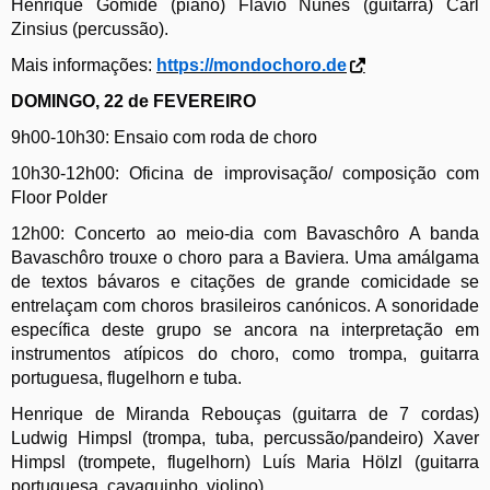
Henrique Gomide (piano) Flávio Nunes (guitarra) Carl
Zinsius (percussão).
Mais informações:
https://mondochoro.de
DOMINGO, 22 de FEVEREIRO
9h00-10h30: Ensaio com roda de choro
10h30-12h00: Oficina de improvisação/ composição com
Floor Polder
12h00: Concerto ao meio-dia com Bavaschôro A banda
Bavaschôro trouxe o choro para a Baviera. Uma amálgama
de textos bávaros e citações de grande comicidade se
entrelaçam com choros brasileiros canónicos. A sonoridade
específica deste grupo se ancora na interpretação em
instrumentos atípicos do choro, como trompa, guitarra
portuguesa, flugelhorn e tuba.
Henrique de Miranda Rebouças (guitarra de 7 cordas)
Ludwig Himpsl (trompa, tuba, percussão/pandeiro) Xaver
Himpsl (trompete, flugelhorn) Luís Maria Hölzl (guitarra
portuguesa, cavaquinho, violino).