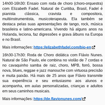
14
h00-
16
h
30: Ensaio com roda de choro (choro-orquestra)
com Elizabeth Fadel.
N
atural de Curitiba, Brasil,
Fadel é
p
ianista clássica, cravista e compositora,
multiinstrumentista, musicoterapeuta.
Ela
também se
destaca pelas suas apresentações de tango, rock, música
brasileira e latino-americana.
Vivendo
há alguns anos na
Holanda, leciona, faz digressões e grava álbuns na Europa
e no Brasil.
Mais informações:
https://elizabethfadel.com/bio-en
16
h
30-17
h
30: Roda de Choro didática com Flávio Nunes.
Natural
de São Paulo,
ele
combina no violão de 7 cordas e
no cavaquinho samba de raiz, choro, MPB, forró, bossa
nova, blues, reggae e jazz manouche com virtuosa precisão
e muita paixão. Há mais de 25 anos que Flávio transmite
sua experiência e seu entusiasmo aos alunos e
acompanha, em aulas personalizadas, crianças e adultos
em seus caminhos musicais.
Mais informações:
https://de.flavionunes.com/