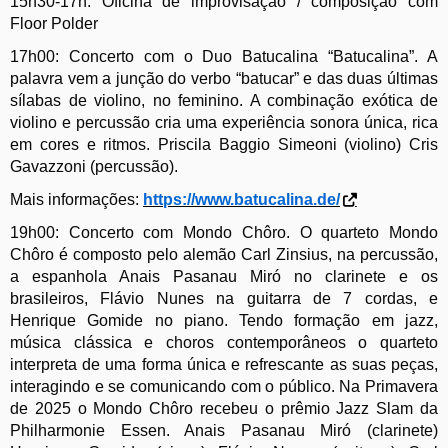
15
h
30-17
h
: Oficina de improvisação / composição com
Floor Polder
17h
00
: Concerto com o Duo Batucalina “Batucalina”.
A
palavra vem a junção
do verbo “batucar” e das duas últimas
sílabas de violino, no feminino. A combinação exótica de
violino e percussão cria uma experiência sonora única, rica
em cores e ritmos. Priscila Baggio Simeoni (violino) Cris
Gavazzoni (percussão).
Mais informações:
https://www.batucalina.de/
19h
00
: Concerto com Mondo Chôro. O quarteto Mondo
Chôro é composto pelo alemão Carl Zinsius, na percussão,
a espanhola Anais Pasanau Miró no clarinete e os
brasileiros, Flávio Nunes na guitarra de 7 cordas, e
Henrique Gomide no piano. Tendo formação em jazz,
música clássica e choros contemporâneos o quarteto
interpreta de uma forma única e refrescante as suas peças,
interagindo e
se
comunicando com o público. Na
P
rimavera
de 2025 o Mondo Chôro recebeu o pr
ê
mio Jazz Slam da
Philharmonie Essen. Anais Pasanau Miró (clarinete)