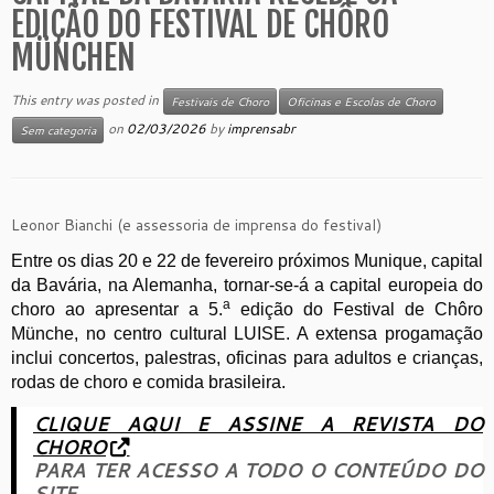
EDIÇÃO DO FESTIVAL DE CHÔRO
MÜNCHEN
This entry was posted in
Festivais de Choro
Oficinas e Escolas de Choro
on
02/03/2026
by
imprensabr
Sem categoria
Leonor Bianchi (e assessoria de imprensa do festival)
Entre os dias 20 e 22 de fevereiro próximos Munique, capital
da Bavária, na Alemanha, tornar-se-á a capital europeia do
a
choro ao apresentar a 5.
edição do Festival de Chôro
Münche, no centro cultural LUISE. A extensa progamação
inclui concertos, palestras, oficinas para adultos e crianças,
rodas de choro e comida brasileira.
CLIQUE AQUI E ASSINE A REVISTA DO
CHORO
PARA TER ACESSO A TODO O CONTEÚDO DO
SITE