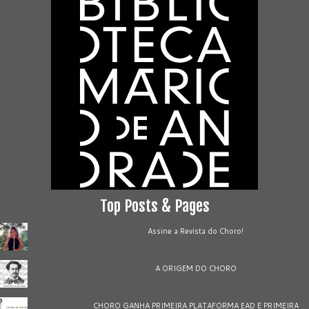
Top Posts & Pages
Assine a Revista do Choro!
A ORIGEM DO CHORO
CHORO GANHA PRIMEIRA PLATAFORMA EAD E PRIMEIRA