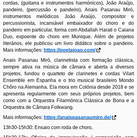
cordas, (guitarra e instrumentos harmónicos), João Araújo,
pandeiro, (percussão e pandeiro), Anais Pasanau Miró,
instrumentos melódicos João Araújo, compositor e
percussionista, incansável embaixador do choro e do
pandeiro em particular, forma com Abdallah Harati o Caiana
Duo, expoente do choro em Munique. Além de projetos
literários, ele publicou um livro didático sobre o pandeiro.
Mais informações:
https://poetajoao.com/
Anais Pasanau Miró, clarinetista com formação clássica,
sempre ativa na música de câmara e aberta a diversos
projetos, fundou o quarteto de clarinetes e cordas Vilart
Ensemble em Espanha e o trio musical brasileiro Mondo
Chôro na Alemanha. Ela mora em Colónia desde 2018 e se
apresenta regularmente com seus próprios projetos, bem
como com a Orquestra Filarmónica Clássica de Bona e a
Orquestra de Câmara Folkwang.
Mais informações:
https://anaispasanaumiro.de/
13
h
30-15
h
30: Ensaio
com roda de choro,