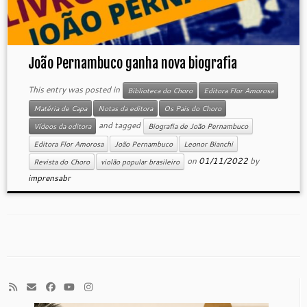
João Pernambuco ganha nova biografia
This entry was posted in
Biblioteca do Choro
Editora Flor Amorosa
Matéria de Capa
Notas da editora
Os Pais do Choro
and tagged
Vídeos da editora
Biografia de João Pernambuco
Editora Flor Amorosa
João Pernambuco
Leonor Bianchi
on
01/11/2022
by
Revista do Choro
violão popular brasileiro
imprensabr