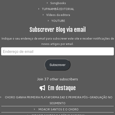
Songbooks
TUPINAMBÁ EDITORIAL
Vídeos da editora
YOUTUBE
Subscrever Blog via email
Indique o seu endereço de email para subscrever este site e receber notificações de
novos artigos por email.
Endereço
de
email
Subscrever
Join 37 other subscribers
Em destaque
CHORO GANHA PRIMEIRA PLATAFORMA EAD E PRIMEIRA PÓS-GRADUAÇÃO NO
SEGMENTO
MOACIR SANTOS E O CHORO