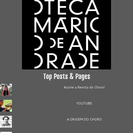
Top Posts & Pages
Assine a Revista do Choro!
YOUTUBE
A ORIGEM DO CHORO