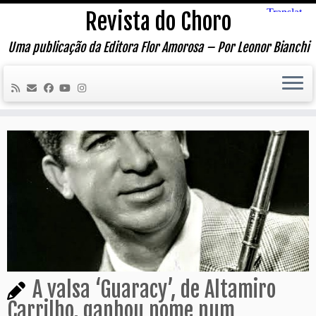
Skip
Revista do Choro
to
content
Uma publicação da Editora Flor Amorosa – Por Leonor Bianchi
A valsa ‘Guaracy’, de Altamiro
Carrilho, ganhou nome num