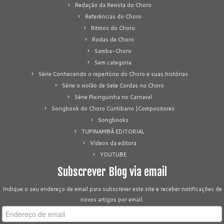
Redação da Revista do Choro
Referências do Choro
Ritmos do Choro
Rodas de Choro
Samba-Choro
Sem categoria
Série Conhecendo o repertório do Choro e suas histórias
Série o violão de Sete Cordas no Choro
Série Pixinguinha no Carnaval
Songbook do Choro Curitibano |Compositores
Songbooks
TUPINAMBÁ EDITORIAL
Vídeos da editora
YOUTUBE
Subscrever Blog via email
Indique o seu endereço de email para subscrever este site e receber notificações de
novos artigos por email.
Endereço
de