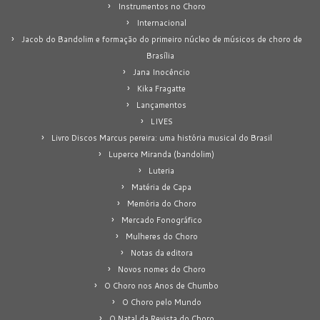
Instrumentos no Choro
Internacional
Jacob do Bandolim e formação do primeiro núcleo de músicos de choro de
Brasília
Jana Inocêncio
Kika Fragatte
Lançamentos
LIVES
Livro Discos Marcus pereira: uma história musical do Brasil
Luperce Miranda (bandolim)
Luteria
Matéria de Capa
Memória do Choro
Mercado Fonográfico
Mulheres do Choro
Notas da editora
Novos nomes do Choro
O Choro nos Anos de Chumbo
O Choro pelo Mundo
O Natal da Revista do Choro