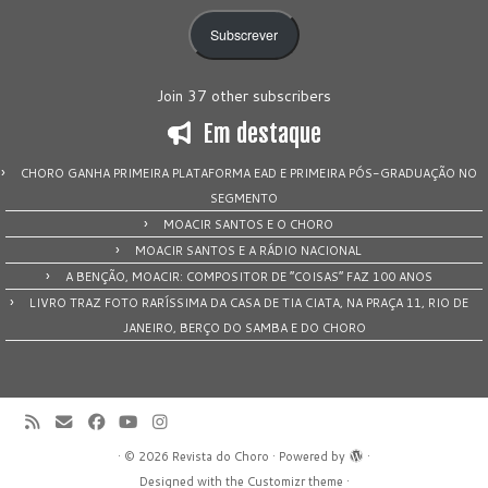
email
Subscrever
Join 37 other subscribers
Em destaque
CHORO GANHA PRIMEIRA PLATAFORMA EAD E PRIMEIRA PÓS-GRADUAÇÃO NO
SEGMENTO
MOACIR SANTOS E O CHORO
MOACIR SANTOS E A RÁDIO NACIONAL
A BENÇÃO, MOACIR: COMPOSITOR DE “COISAS” FAZ 100 ANOS
LIVRO TRAZ FOTO RARÍSSIMA DA CASA DE TIA CIATA, NA PRAÇA 11, RIO DE
JANEIRO, BERÇO DO SAMBA E DO CHORO
·
© 2026
Revista do Choro
·
Powered by
·
Designed with the
Customizr theme
·