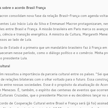
s sobre o acordo Brasil França
acron consolidam nova fase da relação Brasil–França com agenda voltada
entes Luiz Inácio Lula da Silva e Emmanuel Macron protagonizaram, nest
ões entre Brasil e França. A missão brasileira em Paris marca os avanço
, ciência e transição energética. A ministra da Cultura, Margareth Menez
sos ao lado de Lula.
ita de Estado é a primeira que um mandatário brasileiro faz à França e
ueceram nesse período, como o diálogo político e o comércio. Minha pr
o presidente Lula.
ultural
m ressaltou a importância da parceria cultural entre os países. “Sei
de relações bilaterais com o olhar voltado para o futuro. Essa constr
io entre nossas sociedades. Esse é o propósito da atualização do Acor
 Menezes. É, também, o espírito das centenas de eventos que ocorrem n
Culturais Cruzadas, que o presidente Macron e eu decidimos lançar no
ordo de Cooperação Cultural entre Brasil e França será (já foi) assinad