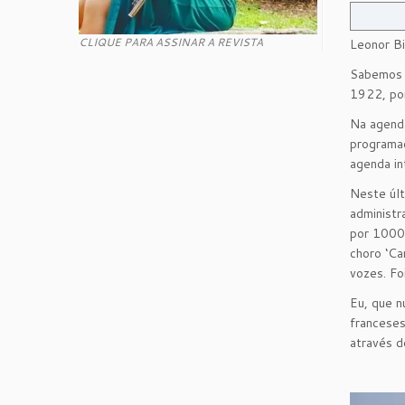
CLIQUE PARA ASSINAR A REVISTA
Leonor Bi
Sabemos q
1922, por
Na agenda
programad
agenda in
Neste últ
administr
por 1000 
choro ‘Ca
vozes. Fo
Eu, que n
franceses
através 
Reprodut