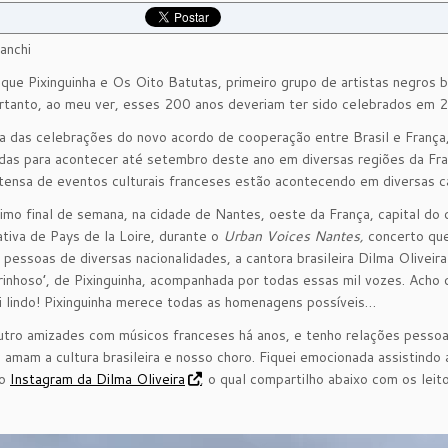
anchi
ue Pixinguinha e Os Oito Batutas, primeiro grupo de artistas negros bra
tanto, ao meu ver, esses 200 anos deveriam ter sido celebrados em 202
 das celebrações do novo acordo de cooperação entre Brasil e França,
as para acontecer até setembro deste ano em diversas regiões da Fran
tensa de eventos culturais franceses estão acontecendo em diversas ca
imo final de semana, na cidade de Nantes, oeste da França, capital do
ativa de Pays de la Loire, durante o
Urban Voices Nantes,
concerto que
pessoas de diversas nacionalidades, a cantora brasileira Dilma Olivei
rinhoso’, de Pixinguinha, acompanhada por todas essas mil vozes. Acho 
i lindo! Pixinguinha merece todas as homenagens possíveis…
utro amizades com músicos franceses há anos, e tenho relações pessoa
 amam a cultura brasileira e nosso choro. Fiquei emocionada assistindo
do
Instagram da Dilma Oliveira
, o qual compartilho abaixo com os leit
or