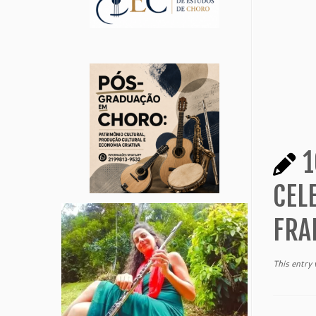
1
CEL
FRA
This entry