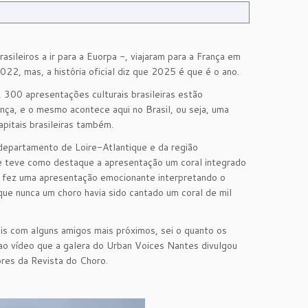
sileiros a ir para a Euorpa -, viajaram para a França em
2, mas, a história oficial diz que 2025 é que é o ano.
 300 apresentações culturais brasileiras estão
ça, e o mesmo acontece aqui no Brasil, ou seja, uma
pitais brasileiras também.
 departamento de Loire-Atlantique e da região
 teve como destaque a apresentação um coral integrado
ra fez uma apresentação emocionante interpretando o
que nunca um choro havia sido cantado um coral de mil
is com alguns amigos mais próximos, sei o quanto os
 ao vídeo que a galera do Urban Voices Nantes divulgou
ores da Revista do Choro.