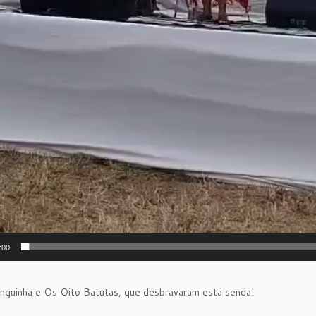
:00
inguinha e Os Oito Batutas, que desbravaram esta senda!