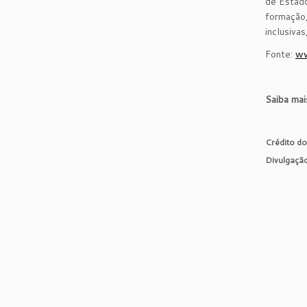
de Estado
formação,
inclusiva
Fonte:
ww
Saiba mai
Crédito do
Divulgação