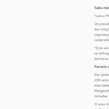
Saiba mai
“Lula e M
Os presid
das relaç
segurança
compromis
“Esta vis
se enfraq
destacou 
Parceria c
Ele també
200 anos 
intercâmb
Margareth
Jornadas 
O novo Ac