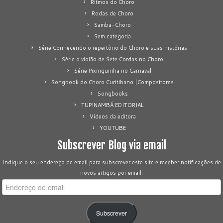
Ritmos do Choro
Rodas de Choro
Samba-Choro
Sem categoria
Série Conhecendo o repertório do Choro e suas histórias
Série o violão de Sete Cordas no Choro
Série Pixinguinha no Carnaval
Songbook do Choro Curitibano |Compositores
Songbooks
TUPINAMBÁ EDITORIAL
Vídeos da editora
YOUTUBE
Subscrever Blog via email
Indique o seu endereço de email para subscrever este site e receber notificações de
novos artigos por email.
Endereço
de
email
Subscrever