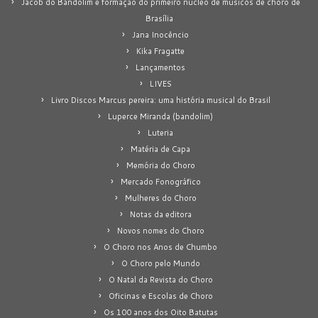
Jacob do Bandolim e formação do primeiro núcleo de músicos de choro de
Brasília
Jana Inocêncio
Kika Fragatte
Lançamentos
LIVES
Livro Discos Marcus pereira: uma história musical do Brasil
Luperce Miranda (bandolim)
Luteria
Matéria de Capa
Memória do Choro
Mercado Fonográfico
Mulheres do Choro
Notas da editora
Novos nomes do Choro
O Choro nos Anos de Chumbo
O Choro pelo Mundo
O Natal da Revista do Choro
Oficinas e Escolas de Choro
Os 100 anos dos Oito Batutas