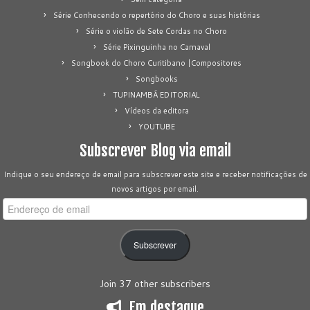
Série Conhecendo o repertório do Choro e suas histórias
Série o violão de Sete Cordas no Choro
Série Pixinguinha no Carnaval
Songbook do Choro Curitibano |Compositores
Songbooks
TUPINAMBÁ EDITORIAL
Vídeos da editora
YOUTUBE
Subscrever Blog via email
Indique o seu endereço de email para subscrever este site e receber notificações de
novos artigos por email.
Endereço
de
email
Subscrever
Join 37 other subscribers
Em destaque