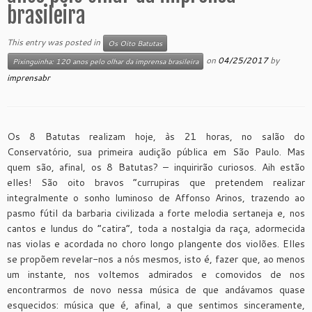
brasileira
This entry was posted in
Os Oito Batutas
on
04/25/2017
by
Pixinguinha: 120 anos pelo olhar da imprensa brasileira
imprensabr
Os 8 Batutas realizam hoje, às 21 horas, no salão do
Conservatório, sua primeira audição pública em São Paulo. Mas
quem são, afinal, os 8 Batutas? – inquirirão curiosos. Aih estão
elles! São oito bravos “currupiras que pretendem realizar
integralmente o sonho luminoso de Affonso Arinos, trazendo ao
pasmo fútil da barbaria civilizada a forte melodia sertaneja e, nos
cantos e lundus do “catira”, toda a nostalgia da raça, adormecida
nas violas e acordada no choro longo plangente dos violões. Elles
se propõem revelar-nos a nós mesmos, isto é, fazer que, ao menos
um instante, nos voltemos admirados e comovidos de nos
encontrarmos de novo nessa música de que andávamos quase
esquecidos: música que é, afinal, a que sentimos sinceramente,