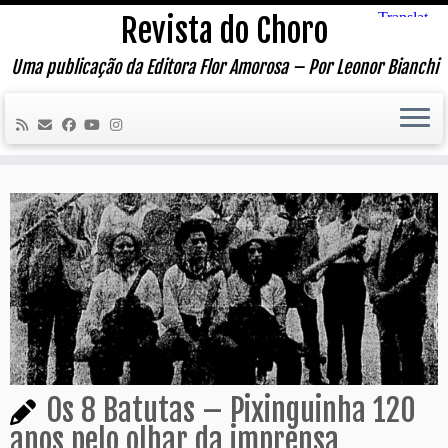
Skip
Revista do Choro
to
content
Uma publicação da Editora Flor Amorosa – Por Leonor Bianchi
Os 8 Batutas – Pixinguinha 120
anos pelo olhar da imprensa