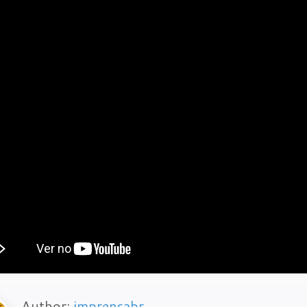
Author:
imprensabr