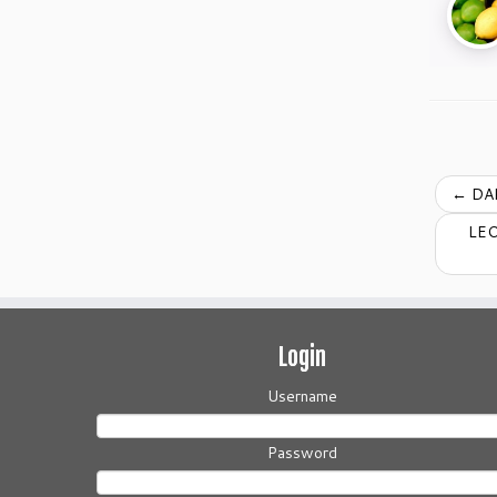
←
DAR
LEO
Login
Username
Password