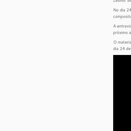
Leonor Bi
No dia 24
composito
A entrevi
próximo a
O materia
dia 24 de