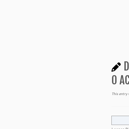
D
O A
This entry