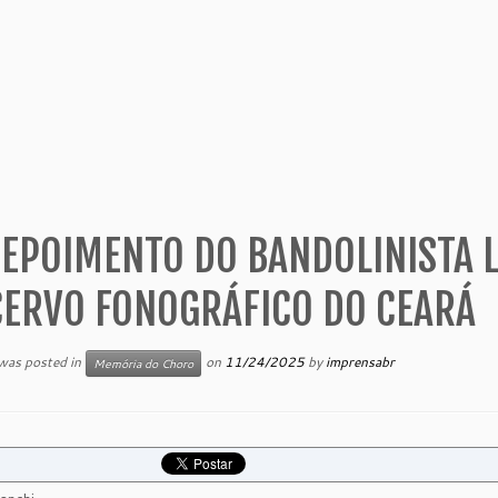
EPOIMENTO DO BANDOLINISTA 
CERVO FONOGRÁFICO DO CEARÁ
 was posted in
on
11/24/2025
by
imprensabr
Memória do Choro