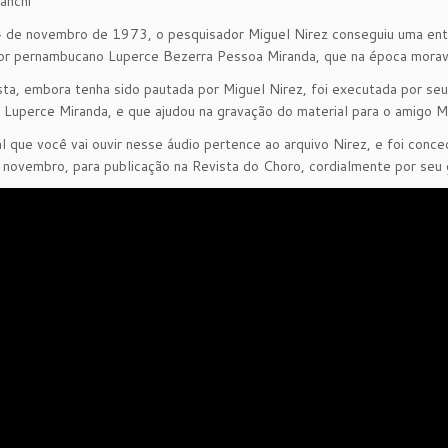
anchi
 de novembro de 1973, o pesquisador Miguel Nirez conseguiu uma entr
r pernambucano Luperce Bezerra Pessoa Miranda, que na época morava n
sta, embora tenha sido pautada por Miguel Nirez, foi executada por se
 Luperce Miranda, e que ajudou na gravação do material para o amigo M
l que você vai ouvir nesse áudio pertence ao arquivo Nirez, e foi conc
 novembro, para publicação na Revista do Choro, cordialmente por seu