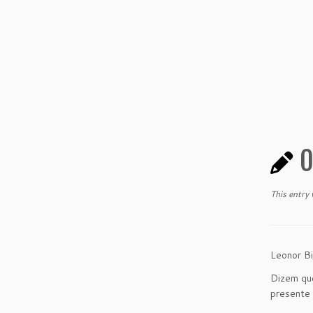
O
This entry
Leonor Bi
Dizem que
presente 