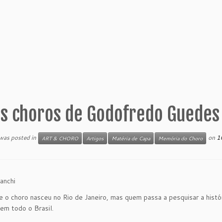
s choros de Godofredo Guedes
 was posted in
on
1
ART & CHORO
Artigos
Matéria de Capa
Memória do Choro
anchi
 o choro nasceu no Rio de Janeiro, mas quem passa a pesquisar a hist
em todo o Brasil.