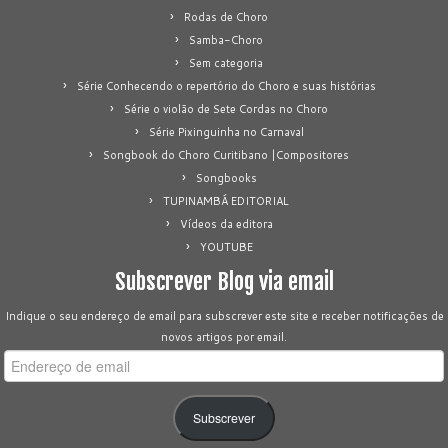
Rodas de Choro
Samba-Choro
Sem categoria
Série Conhecendo o repertório do Choro e suas histórias
Série o violão de Sete Cordas no Choro
Série Pixinguinha no Carnaval
Songbook do Choro Curitibano |Compositores
Songbooks
TUPINAMBÁ EDITORIAL
Vídeos da editora
YOUTUBE
Subscrever Blog via email
Indique o seu endereço de email para subscrever este site e receber notificações de
novos artigos por email.
Endereço
de
email
Subscrever