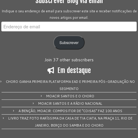
Subscrever Blog via email
Indique o seu endereço de email para subscrever este site e receber notificações de
novos artigos por email.
Endereço
de
email
Subscrever
Join 37 other subscribers
Em destaque
CHORO GANHA PRIMEIRA PLATAFORMA EAD E PRIMEIRA PÓS-GRADUAÇÃO NO
SEGMENTO
MOACIR SANTOS E O CHORO
MOACIR SANTOS E A RÁDIO NACIONAL
A BENÇÃO, MOACIR: COMPOSITOR DE “COISAS” FAZ 100 ANOS
LIVRO TRAZ FOTO RARÍSSIMA DA CASA DE TIA CIATA, NA PRAÇA 11, RIO DE
JANEIRO, BERÇO DO SAMBA E DO CHORO