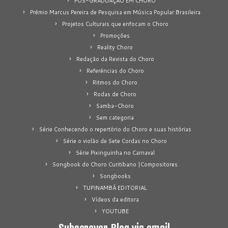
PÓS-GRADUAÇÃO EM CHORO
Prêmio Marcus Pereira de Pesquisa em Música Popular Brasileira
Projetos Culturais que enfocam o Choro
Promoções
Reality Choro
Redação da Revista do Choro
Referências do Choro
Ritmos do Choro
Rodas de Choro
Samba-Choro
Sem categoria
Série Conhecendo o repertório do Choro e suas histórias
Série o violão de Sete Cordas no Choro
Série Pixinguinha no Carnaval
Songbook do Choro Curitibano |Compositores
Songbooks
TUPINAMBÁ EDITORIAL
Vídeos da editora
YOUTUBE