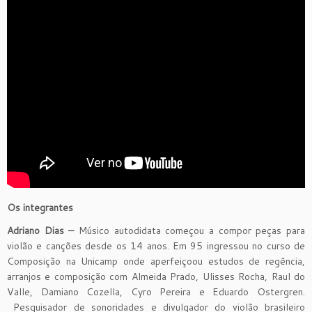
Os integrantes
Adriano Dias –
Músico autodidata começou a compor peças para
violão e canções desde os 14 anos. Em 95 ingressou no curso de
Composição na Unicamp onde aperfeiçoou estudos de regência,
arranjos e composição com Almeida Prado, Ulisses Rocha, Raul do
Valle, Damiano Cozella, Cyro Pereira e Eduardo Ostergren.
Pesquisador de sonoridades e divulgador do violão brasileiro