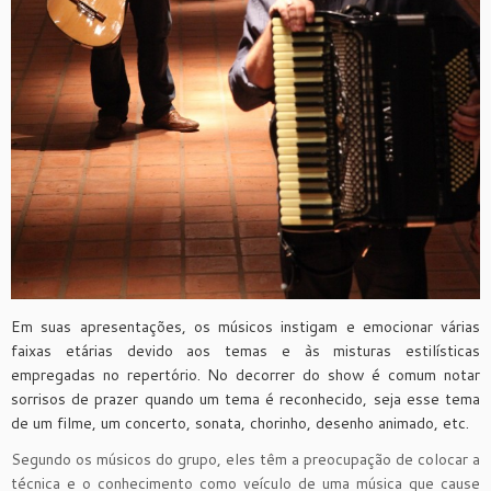
Em suas apresentações, os músicos instigam e emocionar várias
faixas etárias devido aos temas e às misturas estilísticas
empregadas no repertório. No decorrer do show é comum notar
sorrisos de prazer quando um tema é reconhecido, seja esse tema
de um filme, um concerto, sonata, chorinho, desenho animado, etc.
Segundo os músicos do grupo, eles têm a preocupação de colocar a
técnica e o conhecimento como veículo de uma música que cause