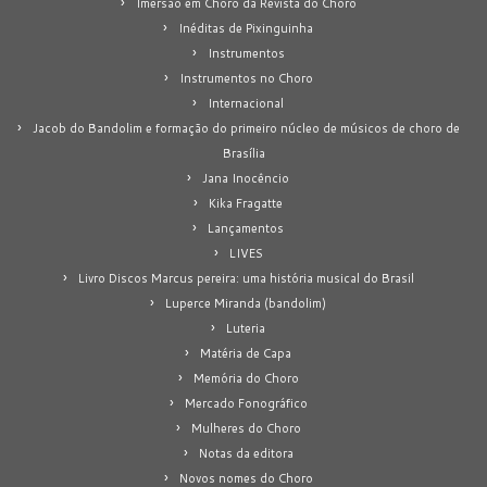
Imersão em Choro da Revista do Choro
Inéditas de Pixinguinha
Instrumentos
Instrumentos no Choro
Internacional
Jacob do Bandolim e formação do primeiro núcleo de músicos de choro de
Brasília
Jana Inocêncio
Kika Fragatte
Lançamentos
LIVES
Livro Discos Marcus pereira: uma história musical do Brasil
Luperce Miranda (bandolim)
Luteria
Matéria de Capa
Memória do Choro
Mercado Fonográfico
Mulheres do Choro
Notas da editora
Novos nomes do Choro