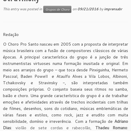
This entry was posted in
on
09/21/2016
by
imprensabr
Grupos de Choro
Redação
O Choro Pro Santo nasceu em 2005 com a proposta de interpretar
música brasileira com a fusão de compositores clássicos de várias
épocas. A principal característica do grupo é a junção de três
instrumentistas virtuoses numa formação inusitada e original. Em
meio aos arranjos do grupo – que toca desde Pinxiguinha, Hermeto
Pascoal, Baden Powell e Ataulfo Alves a Vila Lobos, Albinoni,
Tchaikovsky e Stravinsky -, são interpretadas também
composições próprias. O conjunto baseia seus ritmos no samba,
baião e choro. Uma grande característica do grupo é a de trabalhar
emoções e afetividades através de trechos incidentais com trilhas
de filmes, desenhos, sons do cotidiano, músicas emblemáticas de
várias fases e estilos, como rock, jazz e erudito com muita
sensibilidade, domínio e irreverência. Com a formação de
Adriano
Dias
: violão de sete cordas e rabecolão,
Thadeu Romano
: