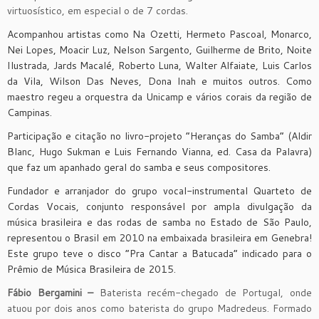
virtuosístico, em especial o de 7 cordas.
Acompanhou artistas como Na Ozetti, Hermeto Pascoal, Monarco,
Nei Lopes, Moacir Luz, Nelson Sargento, Guilherme de Brito, Noite
Ilustrada, Jards Macalé, Roberto Luna, Walter Alfaiate, Luis Carlos
da Vila, Wilson Das Neves, Dona Inah e muitos outros. Como
maestro regeu a orquestra da Unicamp e vários corais da região de
Campinas.
Participação e citação no livro-projeto “Heranças do Samba” (Aldir
Blanc, Hugo Sukman e Luis Fernando Vianna, ed. Casa da Palavra)
que faz um apanhado geral do samba e seus compositores.
Fundador e arranjador do grupo vocal-instrumental Quarteto de
Cordas Vocais, conjunto responsável por ampla divulgação da
música brasileira e das rodas de samba no Estado de São Paulo,
representou o Brasil em 2010 na embaixada brasileira em Genebra!
Este grupo teve o disco “Pra Cantar a Batucada” indicado para o
Prêmio de Música Brasileira de 2015.
Fábio Bergamini –
Baterista recém-chegado de Portugal, onde
atuou por dois anos como baterista do grupo Madredeus. Formado