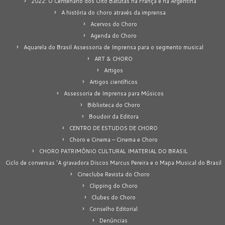
2022: O Centenário dos Oito Batutas na França e na Argentina
A história do choro através da imprensa
Acervos do Choro
Agenda do Choro
Aquarela do Brasil Assessoria de Imprensa para o segmento musical
ART & CHORO
Artigos
Artigos científicos
Assessoria de Imprensa para Músicos
Biblioteca do Choro
Boudoir da Editora
CENTRO DE ESTUDOS DE CHORO
Choro e Cinema – Cinema e Choro
CHORO PATRIMÔNIO CULTURAL IMATERIAL DO BRASIL
Ciclo de conversas 'A gravadora Discos Marcus Pereira e o Mapa Musical do Brasil
Cineclube Revista do Choro
Clipping do Choro
Clubes do Choro
Conselho Editorial
Denúncias