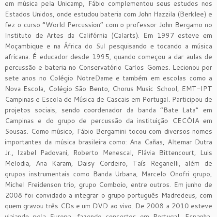
em música pela Unicamp, Fábio complementou seus estudos nos
Estados Unidos, onde estudou bateria com John Hazzila (Berklee) e
fez o curso “World Percussion” com o professor John Bergamo no
Instituto de Artes da Califórnia (Calarts). Em 1997 esteve em
Moçambique e na África do Sul pesquisando e tocando a música
africana. É educador desde 1995, quando começou a dar aulas de
percussão e bateria no Conservatório Carlos Gomes. Lecionou por
sete anos no Colégio NotreDame e também em escolas como a
Nova Escola, Colégio São Bento, Chorus Music School, EMT-IPT
Campinas e Escola de Música de Cascais em Portugal. Participou de
projetos sociais, sendo coordenador da banda “Bate Lata” em
Campinas e do grupo de percussão da instituição CECÓIA em
Sousas. Como músico, Fábio Bergamini tocou com diversos nomes
importantes da música brasileira como: Ana Cañas, Altemar Dutra
Jr., Izabel Padovani, Roberto Menescal, Flávia Bittencourt, Luis
Melodia, Ana Karam, Daisy Cordeiro, Taís Reganelli, além de
grupos instrumentais como Banda Urbana, Marcelo Onofri grupo,
Michel Freidenson trio, grupo Comboio, entre outros. Em junho de
2008 foi convidado a integrar o grupo português Madredeus, com
quem gravou três CDs e um DVD ao vivo. De 2008 a 2010 esteve
viajando pela Europa, fazendo concertos em Portugal, Espanha,