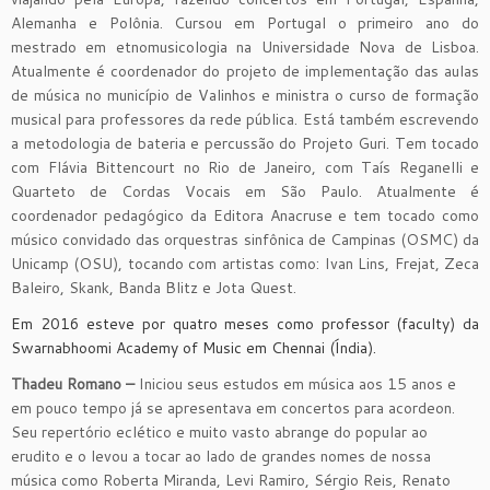
Alemanha e Polônia. Cursou em Portugal o primeiro ano do
mestrado em etnomusicologia na Universidade Nova de Lisboa.
Atualmente é coordenador do projeto de implementação das aulas
de música no município de Valinhos e ministra o curso de formação
musical para professores da rede pública. Está também escrevendo
a metodologia de bateria e percussão do Projeto Guri. Tem tocado
com Flávia Bittencourt no Rio de Janeiro, com Taís Reganelli e
Quarteto de Cordas Vocais em São Paulo. Atualmente é
coordenador pedagógico da Editora Anacruse e tem tocado como
músico convidado das orquestras sinfônica de Campinas (OSMC) da
Unicamp (OSU), tocando com artistas como: Ivan Lins, Frejat, Zeca
Baleiro, Skank, Banda Blitz e Jota Quest.
Em 2016 esteve por quatro meses como professor (faculty) da
Swarnabhoomi Academy of Music em Chennai (Índia).
Thadeu Romano –
Iniciou seus estudos em música aos 15 anos e
em pouco tempo já se apresentava em concertos para acordeon.
Seu repertório eclético e muito vasto abrange do popular ao
erudito e o levou a tocar ao lado de grandes nomes de nossa
música como Roberta Miranda, Levi Ramiro, Sérgio Reis, Renato