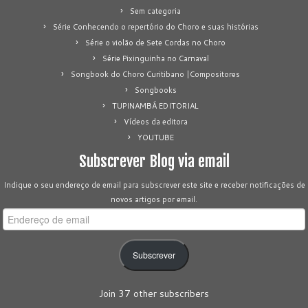
Sem categoria
Série Conhecendo o repertório do Choro e suas histórias
Série o violão de Sete Cordas no Choro
Série Pixinguinha no Carnaval
Songbook do Choro Curitibano |Compositores
Songbooks
TUPINAMBÁ EDITORIAL
Vídeos da editora
YOUTUBE
Subscrever Blog via email
Indique o seu endereço de email para subscrever este site e receber notificações de
novos artigos por email.
Endereço
de
email
Subscrever
Join 37 other subscribers