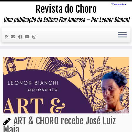
Skip
Revista do Choro
to
content
Uma publicação da Editora Flor Amorosa – Por Leonor Bianchi
ART & CHORO recebe José Luiz
Maia