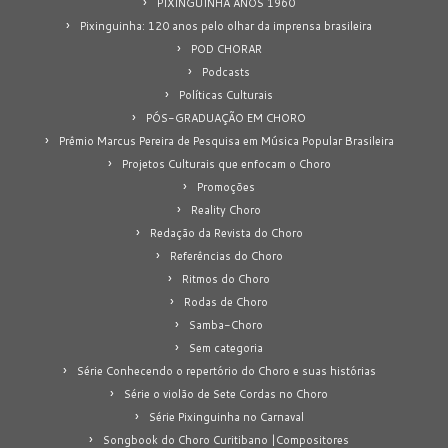
PIXINGUINHA ANOS 1960
Pixinguinha: 120 anos pelo olhar da imprensa brasileira
POD CHORAR
Podcasts
Políticas Culturais
PÓS-GRADUAÇÃO EM CHORO
Prêmio Marcus Pereira de Pesquisa em Música Popular Brasileira
Projetos Culturais que enfocam o Choro
Promoções
Reality Choro
Redação da Revista do Choro
Referências do Choro
Ritmos do Choro
Rodas de Choro
Samba-Choro
Sem categoria
Série Conhecendo o repertório do Choro e suas histórias
Série o violão de Sete Cordas no Choro
Série Pixinguinha no Carnaval
Songbook do Choro Curitibano |Compositores