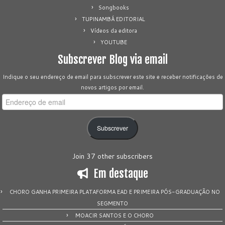
Songbooks
TUPINAMBÁ EDITORIAL
Vídeos da editora
YOUTUBE
Subscrever Blog via email
Indique o seu endereço de email para subscrever este site e receber notificações de
novos artigos por email.
Endereço
de
email
Subscrever
Join 37 other subscribers
Em destaque
CHORO GANHA PRIMEIRA PLATAFORMA EAD E PRIMEIRA PÓS-GRADUAÇÃO NO
SEGMENTO
MOACIR SANTOS E O CHORO