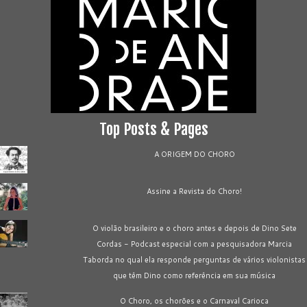
Top Posts & Pages
A ORIGEM DO CHORO
Assine a Revista do Choro!
O violão brasileiro e o choro antes e depois de Dino Sete
Cordas - Podcast especial com a pesquisadora Marcia
Taborda no qual ela responde perguntas de vários violonistas
que têm Dino como referência em sua música
O Choro, os chorões e o Carnaval Carioca