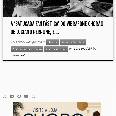
A ‘BATUCADA FANTÁSTICA’ DO VIBRAFONE CHORÃO
DE LUCIANO PERRONE, E ...
This entry was posted in
Artigos
Artigos científicos
on
10/19/2024
by
Instrumentos no Choro
Matéria de Capa
imprensabr