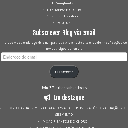
Songbooks
TUPINAMBÁ EDITORIAL
Vídeos da editora
YOUTUBE
Subscrever Blog via email
Indique o seu endereço de email para subscrever este site e receber notificações de
novos artigos por email.
Endereço
de
email
Subscrever
Join 37 other subscribers
Em destaque
CHORO GANHA PRIMEIRA PLATAFORMA EAD E PRIMEIRA PÓS-GRADUAÇÃO NO
SEGMENTO
MOACIR SANTOS E O CHORO