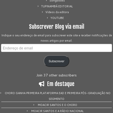
Songbooks
TUPINAMBÁ EDITORIAL
Vídeos da editora
YOUTUBE
Subscrever Blog via email
Indique o seu endereço de email para subscrever este site e receber notificações de
novos artigos por email.
Endereço
de
email
Subscrever
Join 37 other subscribers
Em destaque
CHORO GANHA PRIMEIRA PLATAFORMA EAD E PRIMEIRA PÓS-GRADUAÇÃO NO
SEGMENTO
MOACIR SANTOS E O CHORO
MOACIR SANTOS E A RÁDIO NACIONAL