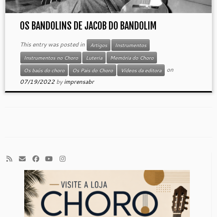
OS BANDOLINS DE JACOB DO BANDOLIM
This entry was posted in
Artigos
Instrumentos
Instrumentos no Choro
Luteria
Memória do Choro
on
Os baús do choro
Os Pais do Choro
Vídeos da editora
07/19/2022
by
imprensabr