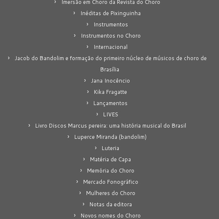
Imersão em Choro da Revista do Choro
Inéditas de Pixinguinha
Instrumentos
Instrumentos no Choro
Internacional
Jacob do Bandolim e formação do primeiro núcleo de músicos de choro de
Brasília
Jana Inocêncio
Kika Fragatte
Lançamentos
LIVES
Livro Discos Marcus pereira: uma história musical do Brasil
Luperce Miranda (bandolim)
Luteria
Matéria de Capa
Memória do Choro
Mercado Fonográfico
Mulheres do Choro
Notas da editora
Novos nomes do Choro