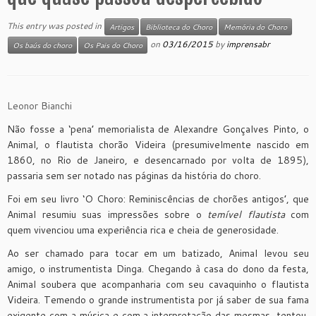
This entry was posted in
Artigos
Biblioteca do Choro
Memória do Choro
on
03/16/2015
by
imprensabr
Os baús do choro
Os Pais do Choro
Leonor Bianchi
Não fosse a ‘pena’ memorialista de Alexandre Gonçalves Pinto, o
Animal, o flautista chorão Videira (presumivelmente nascido em
1860, no Rio de Janeiro, e desencarnado por volta de 1895),
passaria sem ser notado nas páginas da história do choro.
Foi em seu livro ‘O Choro: Reminiscências de chorões antigos’, que
Animal resumiu suas impressões sobre o
temível flautista
com
quem vivenciou uma experiência rica e cheia de generosidade.
Ao ser chamado para tocar em um batizado, Animal levou seu
amigo, o instrumentista Dinga. Chegando à casa do dono da festa,
Animal soubera que acompanharia com seu cavaquinho o flautista
Videira. Temendo o grande instrumentista por já saber de sua fama
exigente com a música e com a interpretação das mesmas, tentou,