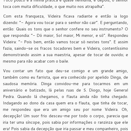
Toco pouco e a minha prática é quase nenhuma, e depois, o senhor
toca com muita dificuldade, o que muito nos atrapalha”.
Com esta franqueza, Videira ficava radiante e então ia logo
dizendo: “- Agora vou tocar para o senhor não cair”. E perguntando,
então: Quais os tons que o senhor confere no seu instrumento? O
que respondia: “- Dó maior, Sol maior, Mi menor, e só”. Respondeu
Videira: “- Pois bem, então vamos tocar só nestes tons”. E assim
fazia, saindo-se os fracos tocadores bem e Videira, contentíssimo
demonstrando assim a sua maestria, apesar de tocar de ouvido; e
mesmo para não acabar com o baile.
Vou contar um fato que deu-se comigo e um grande amigo,
também como eu farrista, que era conhecido por apelido Dinga, de
saudosa memória. Dinga convidou-me para tocarmos em um
aniversário e batizado, lá pelas ruas de S. Diogo, hoje General
Pedra. Quando lá chegamos, o flauta ainda não tinha chegado.
Indagando ao dono da casa quem era o flauta, que tinha de tocar,
me respondeu que era um amigo seu por nome Videira. Oh,
decepção! Um suor frio desceu-me por todo o corpo, parecia que
iria ter uma síncope, pois sabia por informações o ranzinza que ele
era! Pois sabia da decepção que iria passar e meu companheiro, pois