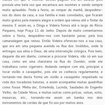
possuía uma bela voz que encantava aos ouvintes e sendo sempre
muito aplaudido. Finda a festa, ao romper da manhã, despedimo-
nos do dono da casa, e sua família e mais convidados, que ficaram
muito gratos pela maneira alegre e ordem que reinou até o findar da
mesma. E assim eu, o Dinga e Videira fomos até o largo do Rócio
Pequeno, hoje Praça 11 de Junho. Depois de muito comentarmos
sobre a festa, despedimo-nos com bastante pesar, pela boa
camaradagem que reinou. Então Videira ofereceu-nos a sua casa,
que era em uma pequena avenida na Rua dos Inválidos, onde lá
entregou sua alma a Deus, de uma intervenção cirúrgica. Pois bem,
daquele dia em diante, comecei a procurar Videira, não só em sua
casa, como em uma charutaria na Rua do Ouvidor, onde ele
trabalhava como cigarreiro. Andando sempre com ele, principiei a
tocar violão e cavaquinho, pois ele os conhecia regularmente, e
tornando-me desta forma um violão e cavaquinho respeitado na
roda dos tocadores batutas, e assim acompanhei muitas quadrilhas
como fosse: Minha dor, Ermelinda, Lucinda, Saudades do Engenho
Velho, da Cidade Nova, e muitas outras como polcas, valsas, xotis,
mazurcas, etc., tornando-me assim um bamba nos dois
instrumentos de cordas de que fiz uso por muitos anos.