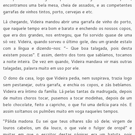
encontramos uma bela mesa, cheia de assados, e as competentes
garrafas de vinhos tintos, porto, cervejas e etc.
Lá chegando, Videira mandou abrir uma garrafa de vinho do porto,
que naquele tempo era bom e barato e enchendo os nossos copos,
que era dos grandes, nos entregou, que foi sorvido quase de uma
só vez. Videira, quando sorveu o último gole, deu um grande estalo
com a língua e dizendo-nos: “- Que boa talagada, pois desta
existem poucas”. E assim, dentro dos tons que sabíamos, tocamos
a noite inteira. De vez em quando, Videira mandava vir mais outras
talagadas, palavra muito em uso por ele.
O dono da casa, logo que Videira pedia, nem suspirava, trazia logo
sem pestanejar, outra garrafa, e enchia os copos, e zás bebíamos.
Videira era íntimo da família. Lá pelas tantas da madrugada, depois
de muitos choros tocar, pusemos a tocar modinhas, depois de um
belo chocolate, feito a capricho, o que foi uma delícia para nós. E
assim soltamos os pulmões muito em voga naqueles tempos.
“Pálida madona. Eu sei que teus olhares são só dele; virgem de
louros cabelos, um dia louco, o que vale o fulgor de oropé” e
muitas em que o escritor destas páginas era um batuta, pois