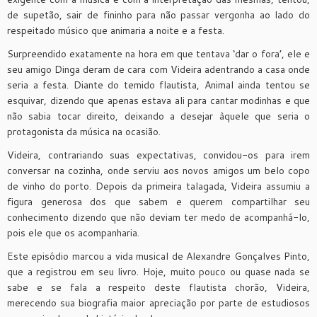
de supetão, sair de fininho para não passar vergonha ao lado do
respeitado músico que animaria a noite e a festa.
Surpreendido exatamente na hora em que tentava ‘dar o fora’, ele e
seu amigo Dinga deram de cara com Videira adentrando a casa onde
seria a festa. Diante do temido flautista, Animal ainda tentou se
esquivar, dizendo que apenas estava ali para cantar modinhas e que
não sabia tocar direito, deixando a desejar àquele que seria o
protagonista da música na ocasião.
Videira, contrariando suas expectativas, convidou-os para irem
conversar na cozinha, onde serviu aos novos amigos um belo copo
de vinho do porto. Depois da primeira talagada, Videira assumiu a
figura generosa dos que sabem e querem compartilhar seu
conhecimento dizendo que não deviam ter medo de acompanhá-lo,
pois ele que os acompanharia.
Este episódio marcou a vida musical de Alexandre Gonçalves Pinto,
que a registrou em seu livro. Hoje, muito pouco ou quase nada se
sabe e se fala a respeito deste flautista chorão, Videira,
merecendo sua biografia maior apreciação por parte de estudiosos