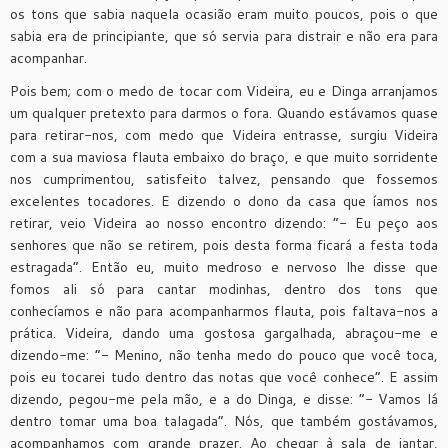
os tons que sabia naquela ocasião eram muito poucos, pois o que
sabia era de principiante, que só servia para distrair e não era para
acompanhar.
Pois bem; com o medo de tocar com Videira, eu e Dinga arranjamos
um qualquer pretexto para darmos o fora. Quando estávamos quase
para retirar-nos, com medo que Videira entrasse, surgiu Videira
com a sua maviosa flauta embaixo do braço, e que muito sorridente
nos cumprimentou, satisfeito talvez, pensando que fossemos
excelentes tocadores. E dizendo o dono da casa que íamos nos
retirar, veio Videira ao nosso encontro dizendo: “- Eu peço aos
senhores que não se retirem, pois desta forma ficará a festa toda
estragada”. Então eu, muito medroso e nervoso lhe disse que
fomos ali só para cantar modinhas, dentro dos tons que
conhecíamos e não para acompanharmos flauta, pois faltava-nos a
prática. Videira, dando uma gostosa gargalhada, abraçou-me e
dizendo-me: “- Menino, não tenha medo do pouco que você toca,
pois eu tocarei tudo dentro das notas que você conhece”. E assim
dizendo, pegou-me pela mão, e a do Dinga, e disse: “- Vamos lá
dentro tomar uma boa talagada”. Nós, que também gostávamos,
acompanhamos com grande prazer. Ao chegar à sala de jantar,