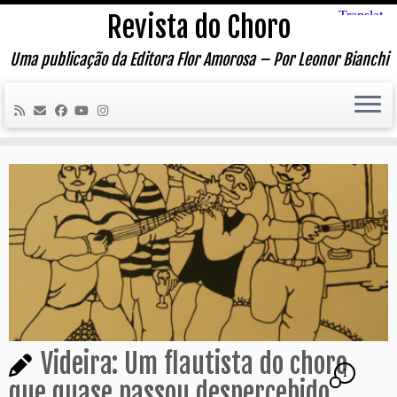
Skip
Revista do Choro
to
content
Uma publicação da Editora Flor Amorosa – Por Leonor Bianchi
Videira: Um flautista do choro
1
que quase passou despercebido