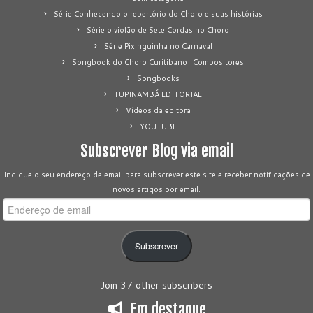
Série Conhecendo o repertório do Choro e suas histórias
Série o violão de Sete Cordas no Choro
Série Pixinguinha no Carnaval
Songbook do Choro Curitibano |Compositores
Songbooks
TUPINAMBÁ EDITORIAL
Vídeos da editora
YOUTUBE
Subscrever Blog via email
Indique o seu endereço de email para subscrever este site e receber notificações de
novos artigos por email.
Endereço
de
email
Subscrever
Join 37 other subscribers
Em destaque