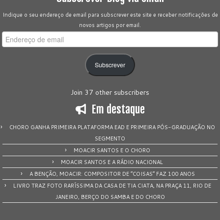
Indique o seu endereço de email para subscrever este site e receber notificações de
novos artigos por email.
Endereço
de
email
Subscrever
Join 37 other subscribers
Em destaque
CHORO GANHA PRIMEIRA PLATAFORMA EAD E PRIMEIRA PÓS-GRADUAÇÃO NO
SEGMENTO
MOACIR SANTOS E O CHORO
MOACIR SANTOS E A RÁDIO NACIONAL
A BENÇÃO, MOACIR: COMPOSITOR DE “COISAS” FAZ 100 ANOS
LIVRO TRAZ FOTO RARÍSSIMA DA CASA DE TIA CIATA, NA PRAÇA 11, RIO DE
JANEIRO, BERÇO DO SAMBA E DO CHORO