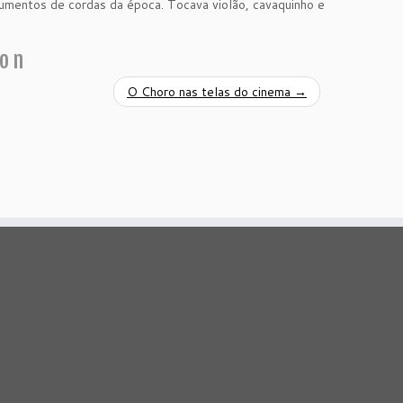
rumentos de cordas da época. Tocava violão, cavaquinho e
ion
O Choro nas telas do cinema
→