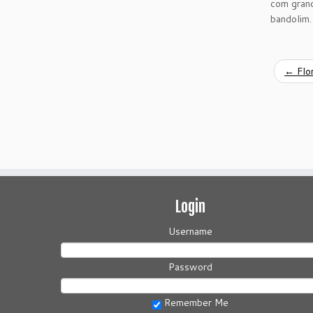
com grand
bandolim.
←
Flo
Login
Username
Password
Remember Me