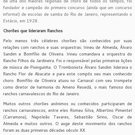
de uma dos maiores regionais de choro de todos os tempos, foi
fundador e campeão do primeiro concurso (ainda que um concurso
informal) de escolas de samba do Rio de Janeiro, representando o
Estácio, em 1928.
Chorões que lideraram Ranchos
Pelo menos três célebres chorões são conhecidos por suas
relações com ranchos e suas orquestras: Irineu de Almeida, Álvaro
Sandim e Bomfílio de Oliveira. Irineu comandava a orquestra do
Rancho Filhos da Jardineira. Foi o responsável pelas primeiras lições
de música de Pixinguinha. O Trombonista Álvaro Sandim liderava o
Rancho Flor de Abacate e para este compôs seu mais conhecido
choro. Bomfílio de Oliveira atuou no Carnaval com seu trompete
como diretor de harmonia do Ameno Resedá, o mais famoso dos
ranchos carnavalescos do Rio de Janeiro.
Muitos outros chorões anônimos ou conhecidos participaram de
ranchos carnavalescos, entre eles Romeu Silva, Albertino Pimentel
(Carramona), Napoleão Tavares, Sebastião Sirino, Oscar de
Almeida e muitos outros. O auge deste movimento dos ranchos
foram as duas primeiras décadas século XX.