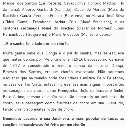
Manuel dos Santos (Zé Portera). Cavaquinhos: Honório Mattos (Flô
da Fama); Alberto Garibaldi (Canindé), Oscar de Moraes (Manu do
Riachão). Ganzá: Pedrinho Franco (Buretema), no Maracá: José Silva
(Chico Gama), Trombone: Arthur Cruz (Mané Francisco), e os
cantores sertanejos Mané do Riachão (Oscar de Moraes), João
Pernambuco (Guajurema) e Mané Grosador (Monteiro Lopes).
…E o samba foi criado por um chorão
Muita gente sabe que Donga é o pai do samba, mas se esquece
que, antes de compor ‘Pelo telefone’ (1916), sucesso no Carnaval
de 1917 e considerado o primeiro samba da história, Donga,
Ernesto dos Santos, era um chorão inveterado. Não podemos
esquecer que na reunião onde fora criada a música Pelo Telefone,
na casa de Tia Ciata, estavam presentes mais alguns importantes
personagens do choro, como Pixinguinha, João da Baiana e Sinhô.
Este último, mesmo que não seja tão lembrado no ambiente do
choro, teve passagem como flautista de choro em sua juventude,
tendo vivenciado muitas rodas de choro.
Benedicto Lacerda e sua Jardineira: a mais popular de todas as
canções carnavalescas foi feita por um chorão