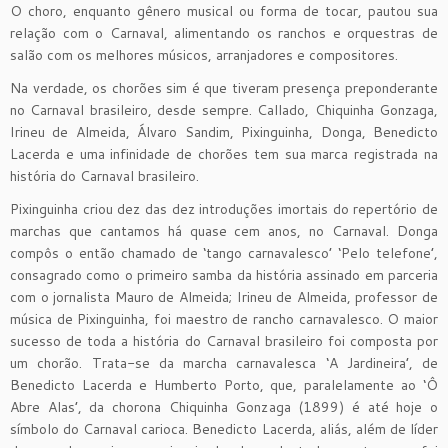
O choro, enquanto gênero musical ou forma de tocar, pautou sua
relação com o Carnaval, alimentando os ranchos e orquestras de
salão com os melhores músicos, arranjadores e compositores.
Na verdade, os chorões sim é que tiveram presença preponderante
no Carnaval brasileiro, desde sempre. Callado, Chiquinha Gonzaga,
Irineu de Almeida, Álvaro Sandim, Pixinguinha, Donga, Benedicto
Lacerda e uma infinidade de chorões tem sua marca registrada na
história do Carnaval brasileiro.
Pixinguinha criou dez das dez introduções imortais do repertório de
marchas que cantamos há quase cem anos, no Carnaval. Donga
compôs o então chamado de ‘tango carnavalesco’ ‘Pelo telefone’,
consagrado como o primeiro samba da história assinado em parceria
com o jornalista Mauro de Almeida; Irineu de Almeida, professor de
música de Pixinguinha, foi maestro de rancho carnavalesco. O maior
sucesso de toda a história do Carnaval brasileiro foi composta por
um chorão. Trata-se da marcha carnavalesca ‘A Jardineira’, de
Benedicto Lacerda e Humberto Porto, que, paralelamente ao ‘Ô
Abre Alas’, da chorona Chiquinha Gonzaga (1899) é até hoje o
símbolo do Carnaval carioca. Benedicto Lacerda, aliás, além de líder