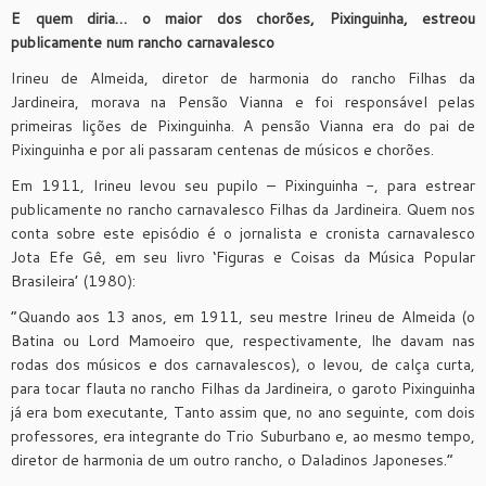
E quem diria… o maior dos chorões, Pixinguinha, estreou
publicamente num rancho carnavalesco
Irineu de Almeida, diretor de harmonia do rancho Filhas da
Jardineira, morava na Pensão Vianna e foi responsável pelas
primeiras lições de Pixinguinha. A pensão Vianna era do pai de
Pixinguinha e por ali passaram centenas de músicos e chorões.
Em 1911, Irineu levou seu pupilo – Pixinguinha -, para estrear
publicamente no rancho carnavalesco Filhas da Jardineira. Quem nos
conta sobre este episódio é o jornalista e cronista carnavalesco
Jota Efe Gê, em seu livro ‘Figuras e Coisas da Música Popular
Brasileira’ (1980):
“Quando aos 13 anos, em 1911, seu mestre Irineu de Almeida (o
Batina ou Lord Mamoeiro que, respectivamente, lhe davam nas
rodas dos músicos e dos carnavalescos), o levou, de calça curta,
para tocar flauta no rancho Filhas da Jardineira, o garoto Pixinguinha
já era bom executante, Tanto assim que, no ano seguinte, com dois
professores, era integrante do Trio Suburbano e, ao mesmo tempo,
diretor de harmonia de um outro rancho, o Daladinos Japoneses.”