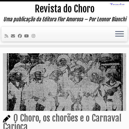
Skip
Revista do Choro
to
content
Uma publicação da Editora Flor Amorosa – Por Leonor Bianchi
O Choro, os chorões e o Carnaval
Carioca