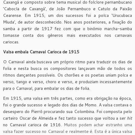
Caxangá e composto sobre tema musical do folclore pernambucano
‘Cabocla de Caxangá’, de João Pernambuco e Catulo da Paixão
Cearense. Em 1915, um dos sucessos foi a polca ‘Urucubaca
Miuda’, de autor desconhecido. Nos anos posteriores, a fixação do
samba a partir de 1917 fez com que o binômio marcha-samba
tomasse conta dos gêneros mais executados nos carnavais
cariocas.
Valsa embala Carnaval Carioca de 1915
O Carnaval ainda buscava um próprio ritmo para traduzir os dias de
folia e nesta busca os compositores lançavam mão de todos os
ritmos dançantes possíveis. Os chorões e os poetas uniam polca e
verso, tango e verso, choro e verso, e produziam incessantemente
para o Carnaval, para embalar os dias de folia.
Em 1915, uma valsa em três partes, como era obrigação na época,
foi o grande sucesso e legado dos dias de Momo. A valsa contava o
desespero do Pierrô procurando sua Colombina. Foi composta pelo
carteiro Oscar de Almeida e fez tanto sucesso que voltou a ser
hit
no Carnaval carioca de 1916.
Muitos podem achar estranho uma
valsa fazer sucesso no Carnaval e realmente é. Esta é a única valsa