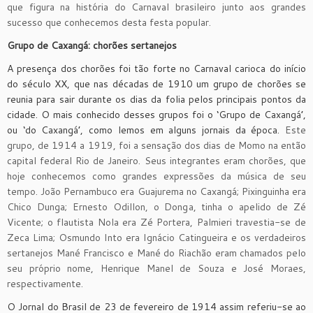
que figura na história do Carnaval brasileiro junto aos grandes
sucesso que conhecemos desta festa popular.
Grupo de Caxangá: chorões sertanejos
A presença dos chorões foi tão forte no Carnaval carioca do início
do século XX, que nas décadas de 1910 um grupo de chorões se
reunia para sair durante os dias da folia pelos principais pontos da
cidade. O mais conhecido desses grupos foi o ‘Grupo de Caxangá’,
ou ‘do Caxangá’, como lemos em alguns jornais da época.
Este
grupo, de 1914 a 1919, foi a sensação dos dias de Momo na então
capital federal Rio de Janeiro. Seus integrantes eram chorões, que
hoje conhecemos como grandes expressões da música de seu
tempo. João Pernambuco era Guajurema no Caxangá; Pixinguinha era
Chico Dunga; Ernesto Odillon, o Donga, tinha o apelido de Zé
Vicente; o flautista Nola era Zé Portera, Palmieri travestia-se de
Zeca Lima; Osmundo Into era Ignácio Catingueira e os verdadeiros
sertanejos Mané Francisco e Mané do Riachão eram chamados pelo
seu próprio nome, Henrique Manel de Souza e José Moraes,
respectivamente.
O Jornal do Brasil de 23 de fevereiro de 1914 assim referiu-se ao