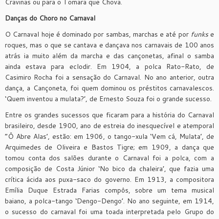
Cravinas ou para o Tomara que Chova.
Danças do Choro no Carnaval
O Carnaval hoje é dominado por sambas, marchas e até por
funks
e
roques, mas o que se cantava e dançava nos carnavais de 100 anos
atrás ia muito além da marcha e das cançonetas, afinal o samba
ainda estava para eclodir.
Em 1904, a polca Rato-Rato, de
Casimiro Rocha foi a sensação do Carnaval. No ano anterior, outra
dança, a Cançoneta, foi quem dominou os préstitos carnavalescos.
‘Quem inventou a mulata?’, de Ernesto Souza foi o grande sucesso.
Entre os grandes sucessos que ficaram para a história do Carnaval
brasileiro, desde 1900, ano de estreia do inesquecível e atemporal
“Ô Abre Alas’, estão: em 1906, o tango-xula ‘Vem cá, Mulata’, de
Arquimedes de Oliveira e Bastos Tigre; em 1909, a dança que
tomou conta dos salões durante o Carnaval foi a polca, com a
composição de Costa Júnior ‘No bico da chaleira’, que fazia uma
crítica ácida aos puxa-saco do governo. Em 1913, a compositora
Emília Duque Estrada Farias compôs, sobre um tema musical
baiano, a polca-tango ‘Dengo-Dengo’. No ano seguinte, em 1914,
o sucesso do carnaval foi uma toada interpretada pelo Grupo do