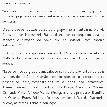
Grupo de Caxangá:
“A cidade inteira conhece o encantador grupo de Caxangá, que tem
tornado populares as suas enternecedoras e sugestivas trovas
nortistas.
Dizer o que os rapazes desse belo grupo fizeram ontem na avenida
é quase que impossível. Basta dizer que conseguiram atrair a
atenção e simpatia do povo que os aplaudiu com enorme
entusiasmo”.
O Grupo de Caxangá continuou em 1915 e no jornal Gazeta de
Notícias de sexta-feira, 22 de janeiro desse ano, lemos a seguinte
notícia:
“Este conhecido grupo carnavalesco sairá este ano entoando seus
cânticos do sertão, que serão acompanhados por uma orquestra de
pessoal do Choro, composto dos Srs.: A. Lopes, João Pernambuco,
Juvenal Fontes, Ernesto Santos, Jota Braga, Oscar de Moraes,
Osmundo Pinto, Alfredo Vianna (Pixinguinha) e o professor Bomfílio
de Oliveira. Estes foliões dão seus ensaios à Rua do Riachuelo,
N.268, às terças-feiras e domingos.