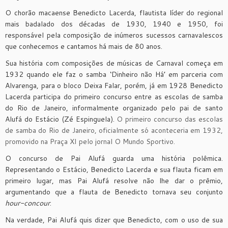
O chorão macaense Benedicto Lacerda, flautista líder do regional
mais badalado dos décadas de 1930, 1940 e 1950, foi
responsável pela composição de inúmeros sucessos carnavalescos
que conhecemos e cantamos há mais de 80 anos.
Sua história com composições de músicas de Carnaval começa em
1932 quando ele faz o samba ‘Dinheiro não Há’ em parceria com
Alvarenga, para o bloco Deixa Falar, porém, já em 1928 Benedicto
Lacerda participa do primeiro concurso entre as escolas de samba
do Rio de Janeiro, informalmente organizado pelo pai de santo
Alufá do Estácio (Zé Espinguela).
O primeiro concurso das escolas
de samba do Rio de Janeiro, oficialmente só aconteceria em 1932,
promovido na Praça XI pelo jornal O Mundo Sportivo.
O concurso de Pai Alufá guarda uma história polêmica.
Representando o Estácio, Benedicto Lacerda e sua flauta ficam em
primeiro lugar, mas Pai Alufá resolve não lhe dar o prêmio,
argumentando que a flauta de Benedicto tornava seu conjunto
hour-concour
.
Na verdade, Pai Alufá quis dizer que Benedicto, com o uso de sua