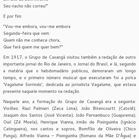
Seu riacho não correu!”
E por fim:
“Vou-me embora, vou-me embora
Segunda-feira que vem:
Quem não me conhece chora,
Que fará quem me quer bem?”
Em 1917, o Grupo de Caxangá visitou também a redação de outro
importante jornal do Rio de Janeiro, o Jornal do Brasil, e lá, segundo
a matéria que o hebdomadário publicou, demoraram um longo
tempo, e o primeiro número musical que executaram foi a polca
‘Vagalume Sorrindo’, dedicada ao jornalista Vagalume, que estava
presente naquele momento na redação.
Naquele ano, a formação do Grupo de Caxangá era a seguinte:
Violões: Raul Palmieri (Zeca Lima); João Bitencourtt (Catolê);
Joaquim dos Santos (José Vicente); João Pernambuco (Guajurema);
Ouil (Zé Moela); Henrique Vianna, irmão de Pixinguinha (Ignácio
Catingueira), nos cantos e sopros, Bomfílio de Oliveira (Chico
Punga); Alfredo Vianna – Pixinguinha (Romano da Mãe D’Água) e