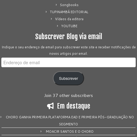
Songbooks
TUPINAMBÁ EDITORIAL
Vídeos da editora
YOUTUBE
Subscrever Blog via email
Indique o seu endereço de email para subscrever este site e receber notificações de
novos artigos por email.
Endereço
de
email
Subscrever
Join 37 other subscribers
Em destaque
CHORO GANHA PRIMEIRA PLATAFORMA EAD E PRIMEIRA PÓS-GRADUAÇÃO NO
SEGMENTO
MOACIR SANTOS E O CHORO