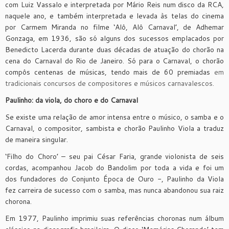
com Luiz Vassalo e interpretada por Mário Reis num disco da RCA,
naquele ano, e também interpretada e levada às telas do cinema
por Carmem Miranda no filme ‘Alô, Alô Carnaval’, de Adhemar
Gonzaga, em 1936, são só alguns dos sucessos emplacados por
Benedicto Lacerda durante duas décadas de atuação do chorão na
cena do Carnaval do Rio de Janeiro. Só para o Carnaval, o chorão
compôs centenas de músicas, tendo mais de 60 premiadas
em
tradicionais concursos de compositores e músicos carnavalescos.
Paulinho: da viola, do choro e do Carnaval
Se existe uma relação de amor intensa entre o músico, o samba e o
Carnaval, o compositor, sambista e chorão Paulinho Viola a traduz
de maneira singular.
‘Filho do Choro’ – seu pai César Faria, grande violonista de seis
cordas, acompanhou Jacob do Bandolim por toda a vida e foi um
dos fundadores do Conjunto Época de Ouro -, Paulinho da Viola
fez carreira de sucesso com o samba, mas nunca abandonou sua raiz
chorona.
Em 1977, Paulinho imprimiu suas referências choronas num álbum