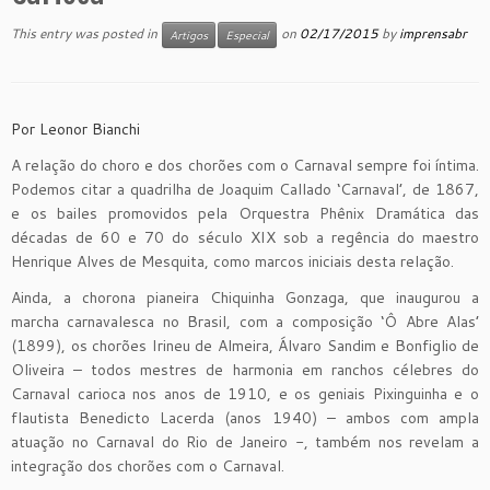
This entry was posted in
on
02/17/2015
by
imprensabr
Artigos
Especial
Por Leonor Bianchi
A relação do choro e dos chorões com o Carnaval sempre foi íntima.
Podemos citar a quadrilha de Joaquim Callado ‘Carnaval’, de 1867,
e os bailes promovidos pela Orquestra Phênix Dramática das
décadas de 60 e 70 do século XIX sob a regência do maestro
Henrique Alves de Mesquita, como marcos iniciais desta relação.
Ainda, a chorona pianeira Chiquinha Gonzaga, que inaugurou a
marcha carnavalesca no Brasil, com a composição ‘Ô Abre Alas’
(1899), os chorões Irineu de Almeira, Álvaro Sandim e Bonfiglio de
Oliveira – todos mestres de harmonia em ranchos célebres do
Carnaval carioca nos anos de 1910, e os geniais Pixinguinha e o
flautista Benedicto Lacerda (anos 1940) – ambos com ampla
atuação no Carnaval do Rio de Janeiro -, também nos revelam a
integração dos chorões com o Carnaval.