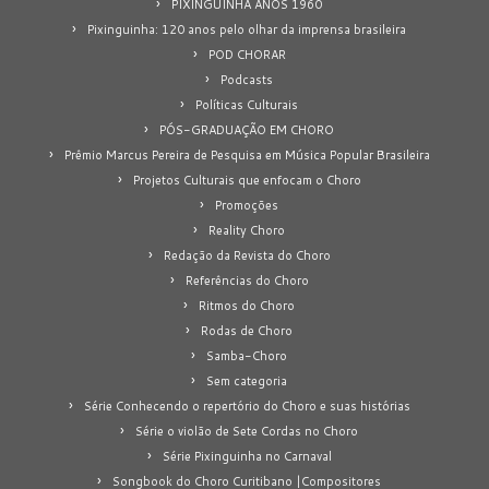
PIXINGUINHA ANOS 1960
Pixinguinha: 120 anos pelo olhar da imprensa brasileira
POD CHORAR
Podcasts
Políticas Culturais
PÓS-GRADUAÇÃO EM CHORO
Prêmio Marcus Pereira de Pesquisa em Música Popular Brasileira
Projetos Culturais que enfocam o Choro
Promoções
Reality Choro
Redação da Revista do Choro
Referências do Choro
Ritmos do Choro
Rodas de Choro
Samba-Choro
Sem categoria
Série Conhecendo o repertório do Choro e suas histórias
Série o violão de Sete Cordas no Choro
Série Pixinguinha no Carnaval
Songbook do Choro Curitibano |Compositores