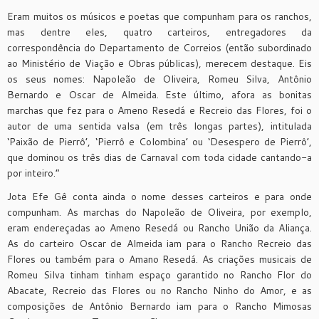
Eram muitos os músicos e poetas que compunham para os ranchos,
mas dentre eles, quatro carteiros, entregadores da
correspondência do Departamento de Correios (então subordinado
ao Ministério de Viação e Obras públicas), merecem destaque. Eis
os seus nomes: Napoleão de Oliveira, Romeu Silva, Antônio
Bernardo e Oscar de Almeida. Este último, afora as bonitas
marchas que fez para o Ameno Resedá e Recreio das Flores, foi o
autor de uma sentida valsa (em três longas partes), intitulada
‘Paixão de Pierrô’, ‘Pierrô e Colombina’ ou ‘Desespero de Pierrô’,
que dominou os três dias de Carnaval com toda cidade cantando-a
por inteiro.”
Jota Efe Gê conta ainda o nome desses carteiros e para onde
compunham. As marchas do Napoleão de Oliveira, por exemplo,
eram endereçadas ao Ameno Resedá ou Rancho União da Aliança.
As do carteiro Oscar de Almeida iam para o Rancho Recreio das
Flores ou também para o Amano Resedá. As criações musicais de
Romeu Silva tinham tinham espaço garantido no Rancho Flor do
Abacate, Recreio das Flores ou no Rancho Ninho do Amor, e as
composições de Antônio Bernardo iam para o Rancho Mimosas