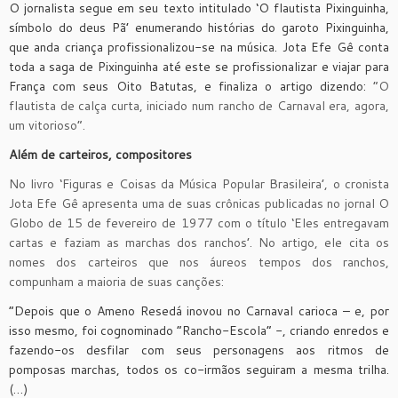
O jornalista segue em seu texto intitulado ‘O flautista Pixinguinha,
símbolo do deus Pã’ enumerando histórias do garoto Pixinguinha,
que anda criança profissionalizou-se na música. Jota Efe Gê conta
toda a saga de Pixinguinha até este se profissionalizar e viajar para
França com seus Oito Batutas, e finaliza o artigo dizendo:
“O
flautista de calça curta, iniciado num rancho de Carnaval era, agora,
um vitorioso”.
Além de carteiros, compositores
No livro ‘Figuras e Coisas da Música Popular Brasileira’, o cronista
Jota Efe Gê apresenta uma de suas crônicas publicadas no jornal O
Globo de 15 de fevereiro de 1977 com o título ‘Eles entregavam
cartas e faziam as marchas dos ranchos’. No artigo, ele cita os
nomes dos carteiros que nos áureos tempos dos ranchos,
compunham a maioria de suas canções:
“Depois que o Ameno Resedá inovou no Carnaval carioca – e, por
isso mesmo, foi cognominado “Rancho-Escola” -, criando enredos e
fazendo-os desfilar com seus personagens aos ritmos de
pomposas marchas, todos os co-irmãos seguiram a mesma trilha.
(…)