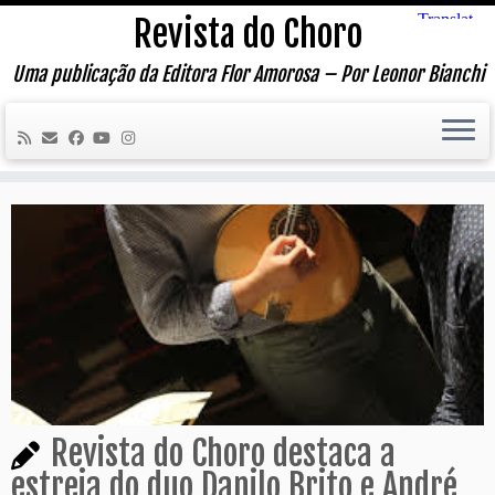
Skip
Revista do Choro
to
content
Uma publicação da Editora Flor Amorosa – Por Leonor Bianchi
Revista do Choro destaca a
estreia do duo Danilo Brito e André