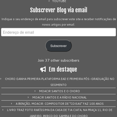
YOUTUBE
Subscrever Blog via email
Indique o seu endereço de email para subscrever este site e receber notificações de
novos artigos por email.
Endereço
de
email
Subscrever
Join 37 other subscribers
Em destaque
CHORO GANHA PRIMEIRA PLATAFORMA EAD E PRIMEIRA PÓS-GRADUAÇÃO NO
SEGMENTO
MOACIR SANTOS E O CHORO
MOACIR SANTOS E A RÁDIO NACIONAL
A BENÇÃO, MOACIR: COMPOSITOR DE “COISAS” FAZ 100 ANOS
LIVRO TRAZ FOTO RARÍSSIMA DA CASA DE TIA CIATA, NA PRAÇA 11, RIO DE
JANEIRO, BERÇO DO SAMBA E DO CHORO