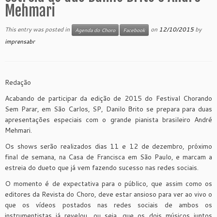
Mehmari
This entry was posted in
on
12/10/2015
by
Agenda do Choro
Facebook
imprensabr
Redação
Acabando de participar da edição de 2015 do Festival Chorando
Sem Parar, em São Carlos, SP, Danilo Brito se prepara para duas
apresentações especiais com o grande pianista brasileiro André
Mehmari.
Os shows serão realizados dias 11 e 12 de dezembro, próximo
final de semana, na Casa de Francisca em São Paulo, e marcam a
estreia do dueto que já vem fazendo sucesso nas redes sociais.
O momento é de expectativa para o público, que assim como os
editores da Revista do Choro, deve estar ansioso para ver ao vivo o
que os vídeos postados nas redes sociais de ambos os
instrumentistas já revelou, ou seja, que os dois músicos juntos