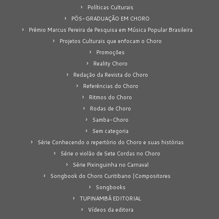
Políticas Culturais
PÓS-GRADUAÇÃO EM CHORO
Prêmio Marcus Pereira de Pesquisa em Música Popular Brasileira
Projetos Culturais que enfocam o Choro
Promoções
Reality Choro
Redação da Revista do Choro
Referências do Choro
Ritmos do Choro
Rodas de Choro
Samba-Choro
Sem categoria
Série Conhecendo o repertório do Choro e suas histórias
Série o violão de Sete Cordas no Choro
Série Pixinguinha no Carnaval
Songbook do Choro Curitibano |Compositores
Songbooks
TUPINAMBÁ EDITORIAL
Vídeos da editora