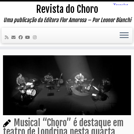
Skip
Revista do Choro
to
content
Uma publicação da Editora Flor Amorosa – Por Leonor Bianchi
Musical “Choro” é destaque em
teatro de Londrina nesta quarta