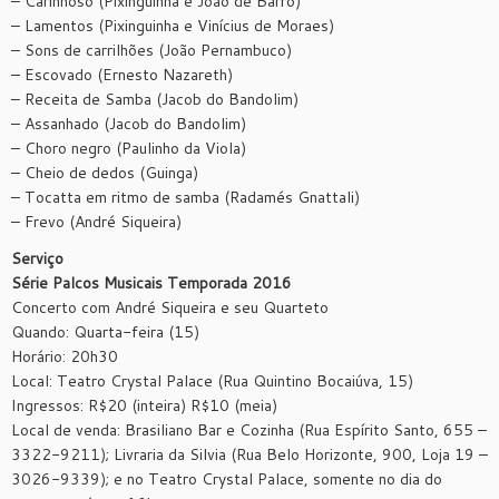
– Carinhoso (Pixinguinha e João de Barro)
– Lamentos (Pixinguinha e Vinícius de Moraes)
– Sons de carrilhões (João Pernambuco)
– Escovado (Ernesto Nazareth)
– Receita de Samba (Jacob do Bandolim)
– Assanhado (Jacob do Bandolim)
– Choro negro (Paulinho da Viola)
– Cheio de dedos (Guinga)
– Tocatta em ritmo de samba (Radamés Gnattali)
– Frevo (André Siqueira)
Serviço
Série Palcos Musicais Temporada 2016
Concerto com André Siqueira e seu Quarteto
Quando: Quarta-feira (15)
Horário: 20h30
Local: Teatro Crystal Palace (Rua Quintino Bocaiúva, 15)
Ingressos: R$20 (inteira) R$10 (meia)
Local de venda: Brasiliano Bar e Cozinha (Rua Espírito Santo, 655 –
3322-9211); Livraria da Silvia (Rua Belo Horizonte, 900, Loja 19 –
3026-9339); e no Teatro Crystal Palace, somente no dia do