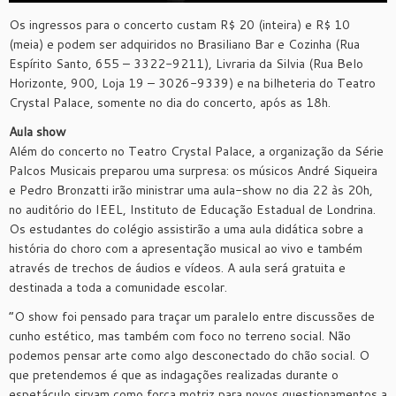
Os ingressos para o concerto custam R$ 20 (inteira) e R$ 10
(meia) e podem ser adquiridos no Brasiliano Bar e Cozinha (Rua
Espírito Santo, 655 – 3322-9211), Livraria da Silvia (Rua Belo
Horizonte, 900, Loja 19 – 3026-9339) e na bilheteria do Teatro
Crystal Palace, somente no dia do concerto, após as 18h.
Aula show
Além do concerto no Teatro Crystal Palace, a organização da Série
Palcos Musicais preparou uma surpresa: os músicos André Siqueira
e Pedro Bronzatti irão ministrar uma aula-show no dia 22 às 20h,
no auditório do IEEL, Instituto de Educação Estadual de Londrina.
Os estudantes do colégio assistirão a uma aula didática sobre a
história do choro com a apresentação musical ao vivo e também
através de trechos de áudios e vídeos. A aula será gratuita e
destinada a toda a comunidade escolar.
“O show foi pensado para traçar um paralelo entre discussões de
cunho estético, mas também com foco no terreno social. Não
podemos pensar arte como algo desconectado do chão social. O
que pretendemos é que as indagações realizadas durante o
espetáculo sirvam como força motriz para novos questionamentos a