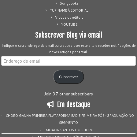
Songbooks
TUPINAMBÁ EDITORIAL
Vídeos da editora
YOUTUBE
Subscrever Blog via email
Indique o seu endereço de email para subscrever este site e receber notificações de
novos artigos por email.
Endereço
de
email
Subscrever
Join 37 other subscribers
Em destaque
CHORO GANHA PRIMEIRA PLATAFORMA EAD E PRIMEIRA PÓS-GRADUAÇÃO NO
SEGMENTO
MOACIR SANTOS E O CHORO