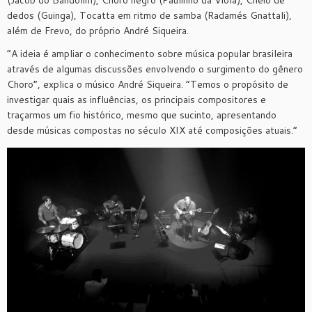
(Jacob do Bandolim), Choro negro (Paulinho da Viola), Cheio de
dedos (Guinga), Tocatta em ritmo de samba (Radamés Gnattali),
além de Frevo, do próprio André Siqueira.
“A ideia é ampliar o conhecimento sobre música popular brasileira
através de algumas discussões envolvendo o surgimento do gênero
Choro”, explica o músico André Siqueira. “Temos o propósito de
investigar quais as influências, os principais compositores e
traçarmos um fio histórico, mesmo que sucinto, apresentando
desde músicas compostas no século XIX até composições atuais.”