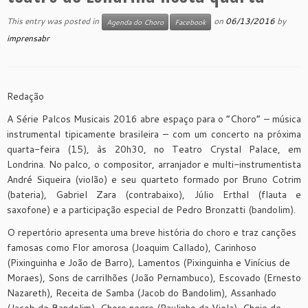
This entry was posted in
on
06/13/2016
by
Agenda do Choro
Facebook
imprensabr
Redação
A Série Palcos Musicais 2016 abre espaço para o “Choro” – música
instrumental tipicamente brasileira – com um concerto na próxima
quarta-feira (15), às 20h30, no Teatro Crystal Palace, em
Londrina. No palco, o compositor, arranjador e multi-instrumentista
André Siqueira (violão) e seu quarteto formado por Bruno Cotrim
(bateria), Gabriel Zara (contrabaixo), Júlio Erthal (flauta e
saxofone) e a participação especial de Pedro Bronzatti (bandolim).
O repertório apresenta uma breve história do choro e traz canções
famosas como Flor amorosa (Joaquim Callado), Carinhoso
(Pixinguinha e João de Barro), Lamentos (Pixinguinha e Vinícius de
Moraes), Sons de carrilhões (João Pernambuco), Escovado (Ernesto
Nazareth), Receita de Samba (Jacob do Bandolim), Assanhado